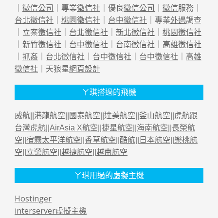
｜
徵信公司
｜專業
徵信社
｜優良
徵信公司
｜
徵信
服務｜
台北徵信社
｜
桃園徵信社
｜
台中徵信社
｜專業
外遇
調查
｜立案
徵信社
｜
台北徵信社
｜
新北徵信社
｜
桃園徵信社
｜
新竹徵信社
｜
台中徵信社
｜
台南徵信社
｜
高雄徵信社
｜
抓姦
｜
台北徵信社
｜
台中徵信社
｜
台中徵信社
｜
高雄
徵信社
｜天狼星
網頁設計
ㄚ琪搭過的飛機
威航||
港龍航空
||
國泰航空
||
達美航空
||
釜山航空
||
虎航跟
台灣虎航
||
AirAsia X航空
||
捷星航空
||
海南航空
||
長榮航
空
||
宿霧太平洋航空
||
香草航空
||
酷航
||
日本航空
||
樂桃航
空
||
立榮航空
||
越捷航空
||
越南航空
ㄚ琪用過的虛擬主機
Hostinger
interserver虛擬主機