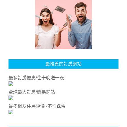
最推薦的訂房網站
最多訂房優惠/住十晚送一晚
全球最大訂房/機票網站
最多網友住房評價~不怕踩雷!