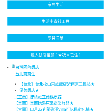
家居生活
生活中省錢工具
學習清單
達人飯店推薦 [ ★號 = 已住 ]
台灣國內飯店
台北爽爽住
【台北】台北松山東旅飯店近南京三民站★
優美飯店★
【宜蘭】捷絲旅宜蘭礁溪館
【宜蘭】宜蘭礁溪原湯商業旅館★
【宜蘭】山月22宜蘭礁溪Villa可以民宿包棟★