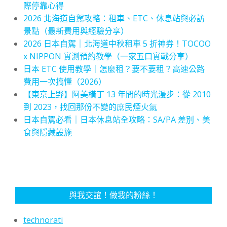
際停靠心得
2026 北海道自駕攻略：租車、ETC、休息站與必訪
景點（最新費用與經驗分享）
2026 日本自駕｜北海道中秋租車 5 折神券！TOCOO
x NIPPON 實測預約教學（一家五口實戰分享）
日本 ETC 使用教學｜怎麼租？要不要租？高速公路
費用一次搞懂（2026）
【東京上野】阿美橫丁 13 年間的時光漫步：從 2010
到 2023，找回那份不變的庶民煙火氣
日本自駕必看｜日本休息站全攻略：SA/PA 差別、美
食與隱藏設施
與我交誼！做我的粉絲！
technorati