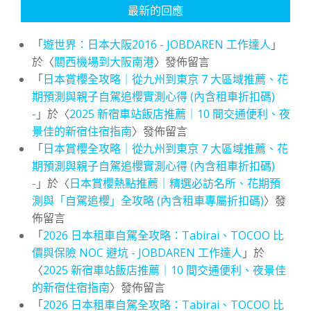
最新的回應
「
遊世界：日本大阪2016 - JOBDAREN 工作達人
」
於〈
關西機場到大阪南港
〉發佈留言
「
日本賞櫻全攻略｜從九州到東京 7 大區域推薦、花
期預測與親子自駕追櫻實測心得 (內含租車折扣碼)
-
」於〈
2025 新宿車站飯店推薦｜10 間交通便利、夜
景佳的新宿住宿指南
〉發佈留言
「
日本賞櫻全攻略｜從九州到東京 7 大區域推薦、花
期預測與親子自駕追櫻實測心得 (內含租車折扣碼)
-
」於〈
日本賞櫻熱點推薦｜精選必訪名所、花期預
測與「自駕追櫻」全攻略 (內含租車專屬折扣碼)
〉發
佈留言
「
2026 日本租車自駕全攻略：Tabirai、TOCOO 比
價與保險 NOC 避坑 - JOBDAREN 工作達人
」於
〈
2025 新宿車站飯店推薦｜10 間交通便利、夜景佳
的新宿住宿指南
〉發佈留言
「
2026 日本租車自駕全攻略：Tabirai、TOCOO 比