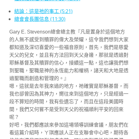
結論：這是祂的事工 (5:21)
總會會長團信息 (11:30)
Gary E. Stevenson總會總主教『凡是置身於這個地方
的人無不感受到贖罪的偉大及榮耀，這令我們想到大家
都知道及深切喜愛的一些福音原則，首先，我們是慈愛
天父的兒女，並且有方法回到天父身邊，那就是透過對
耶穌基督及其贖罪的信心，接續這一點，這也讓我們想
到聖職，聖職是神的永恆能力和權柄，諸天和大地是透
過聖職而創造和管理的。』
嗯，這就是去年我來過的地方，祂確實是耶穌基督，而
我也卻曾因為其神力，嚮往來到這個地方，只是經過一
段不算短的時間，我有些遺忘了，而且在這段美國時
間，我們又何嘗不是受到天父的祝福順利平安的回來
呢？
好吧，我們都應該來參加這場領導訓練會議，朋友們在
看這篇介紹時，ㄚ琪應該人正在支聯會中心吧，期待各