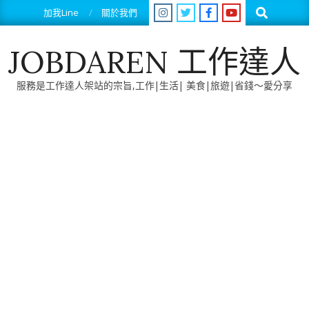
Skip
Search
加我Line
關於我們
to
content
JOBDAREN 工作達人
服務是工作達人架站的宗旨,工作|生活| 美食|旅遊|省錢～愛分享
Primary
Navigation
Menu