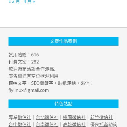
« 2 月
4 月 »
文案作品案例
試用體驗：
616
付費文案：
282
歡迎廠商洽談合作邀稿,
廣告欄尚有空位歡迎利用
橫幅文字，SEO關鍵字，貼紙連結，來信：
flylinux@gmail.com
特色站點
專業
徵信社
｜
台北徵信社
｜
桃園徵信社
｜
新竹徵信社
｜
台中徵信社
｜
台南徵信社
｜
高雄徵信社
｜優良
抓姦
諮詢