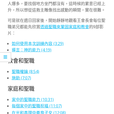
人爆多，要找個地方坐門都沒有，這時候的累意已經上
升，所以想從這救主雕像找出感動的瞬間，實在很難。
可是就在週日回家後，開始靜靜地觀看王會長會每位聖
職弟兄都能先欣賞
透過聖職來鞏固家庭和教會
的9部影
片：
如何使用本次訓練內容 (3:29)
導言：神的能力 (4:19)
教會和聖職
聖職權鑰 (8:54)
施助 (7:07)
家庭和聖職
家中的聖職能力 (10:31)
每個家中的聖職祝福 (11:07)
在光和真理中養育子女 (12:08)