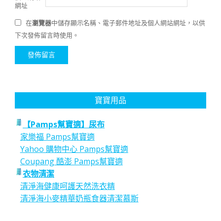
網址
在
瀏覽器
中儲存顯示名稱、電子郵件地址及個人網站網址，以供
下次發佈留言時使用。
寶寶用品
【Pamps幫寶適】尿布
家樂福 Pamps幫寶適
Yahoo 購物中心 Pamps幫寶適
Coupang 酷澎 Pamps幫寶適
衣物清潔
清淨海健康呵護天然洗衣精
清淨海小麥精華奶瓶食器清潔慕斯