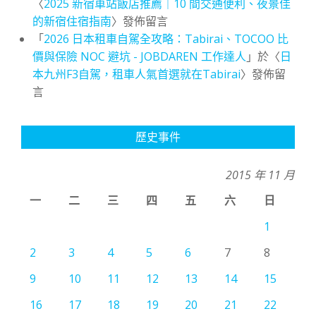
〈
2025 新宿車站飯店推薦｜10 間交通便利、夜景佳
的新宿住宿指南
〉發佈留言
「
2026 日本租車自駕全攻略：Tabirai、TOCOO 比
價與保險 NOC 避坑 - JOBDAREN 工作達人
」於〈
日
本九州F3自駕，租車人氣首選就在Tabirai
〉發佈留
言
歷史事件
2015 年 11 月
一
二
三
四
五
六
日
1
2
3
4
5
6
7
8
9
10
11
12
13
14
15
16
17
18
19
20
21
22