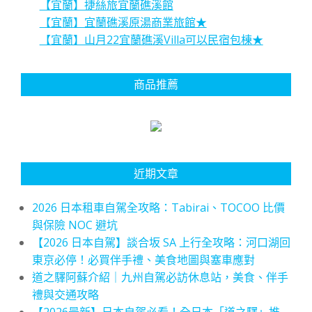
【宜蘭】捷絲旅宜蘭礁溪館
【宜蘭】宜蘭礁溪原湯商業旅館★
【宜蘭】山月22宜蘭礁溪Villa可以民宿包棟★
商品推薦
近期文章
2026 日本租車自駕全攻略：Tabirai、TOCOO 比價
與保險 NOC 避坑
【2026 日本自駕】談合坂 SA 上行全攻略：河口湖回
東京必停！必買伴手禮、美食地圖與塞車應對
道之驛阿蘇介紹｜九州自駕必訪休息站，美食、伴手
禮與交通攻略
【2026最新】日本自駕必看！全日本「道之驛」推