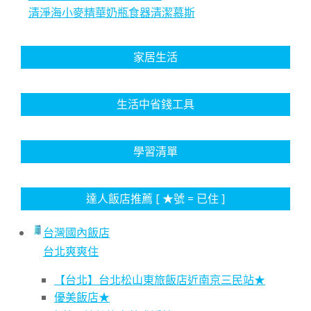
清淨海小麥精華奶瓶食器清潔慕斯
家居生活
生活中省錢工具
學習清單
達人飯店推薦 [ ★號 = 已住 ]
台灣國內飯店
台北爽爽住
【台北】台北松山東旅飯店近南京三民站★
優美飯店★