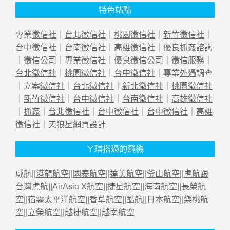
特色站點
專業
徵信社
｜
台北徵信社
｜
桃園徵信社
｜
新竹徵信社
｜
台中徵信社
｜
台南徵信社
｜
高雄徵信社
｜優良
抓姦
諮詢
｜
徵信公司
｜專業
徵信社
｜優良
徵信公司
｜
徵信
服務｜
台北徵信社
｜
桃園徵信社
｜
台中徵信社
｜專業
外遇
調查
｜立案
徵信社
｜
台北徵信社
｜
新北徵信社
｜
桃園徵信社
｜
新竹徵信社
｜
台中徵信社
｜
台南徵信社
｜
高雄徵信社
｜
抓姦
｜
台北徵信社
｜
台中徵信社
｜
台中徵信社
｜
高雄
徵信社
｜天狼星
網頁設計
ㄚ琪搭過的飛機
威航||
港龍航空
||
國泰航空
||
達美航空
||
釜山航空
||
虎航跟
台灣虎航
||
AirAsia X航空
||
捷星航空
||
海南航空
||
長榮航
空
||
宿霧太平洋航空
||
香草航空
||
酷航
||
日本航空
||
樂桃航
空
||
立榮航空
||
越捷航空
||
越南航空