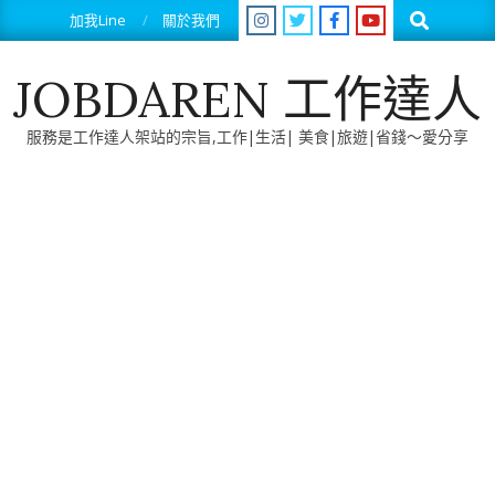
Skip
Search
加我Line
關於我們
to
content
JOBDAREN 工作達人
服務是工作達人架站的宗旨,工作|生活| 美食|旅遊|省錢～愛分享
Primary
Navigation
Menu