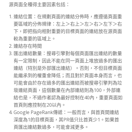
源頁面全種得主要因素包括：
連結位置：在規劃頁面的連結分佈時，應遵循頁面重
要區域的分佈規律：左上＞右上＞左＞右＞左下＞右
下，即把指向相對重要的目標頁面的連結放在源頁面
較為重要的區域上。
連結存在時間
匯出連結數量：搜尋引擎對每個頁面匯出連結的數量
有一定限制，因此不能在同一頁面上堆放過多的匯出
連結（特別是外部匯出連結）。否則，不但目標頁面
能繼承到的權重會降低；而且對於頁面本身而言，也
可能會由於存在過多的匯出連結而被搜尋引擎判為垃
圾連結頁面，這個數量在內部連結則為100，外部連
結也是，不過作者認為最好控制在40內，重要頁面如
首頁則應控制在20以內。
Google PageRank傳遞：一般而言，與首頁間連結
深度為1的目標頁面，其PR值只比首頁少1。如果首
頁匯出連結數過多，可能會減更多。