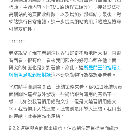
標頭、主體內容、HTML 原始程式碼等）；接著設法提
高網站的的頁面收錄數，以及增加外部連結；最後，對
網站進行日常維護，進一步提高網站的用戶體驗及搜尋
引擎友好性。
↑↑↑↑↑↑↑
老婆說兒子現在看到這世界很好奇不斷地睜大眼一直東
看西看，很有趣，看來我門限在的好奇心都在他上面，
研究的知識也是針對著他，為此，連
所羅門王的指環：
與蟲魚鳥獸親密對話
這本研究動物行為都想要看看。
ㄚ琪隨手翻到第 9 章 連結策略來看，從9.2.1連結與頁
面相關性這裡意外發現一些術語跟台灣用的有點不一
樣，比如說我習慣用錨點文字，但是大陸習慣用錨文
字，我習慣用入站連結，此書則是用導入連結，我用出
站連結，此書用匯出連結。
9.2.2 連結與頁面權重繼承，注意到決定目標頁面繼承