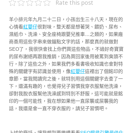
Rate this post
羊小排元年九月二十二日，小孩出生三十八天，現在的
心情看
紅嬰仔
很對味，整天都是想著哭、餵奶、尿布、
濕紙巾、洗澡、安全座椅跟嬰兒推車…之類的，如果廠
商善用這些字串來做錨點文字的話，那麼真的就做對
SEO了，我很快會找上你們買這些物品，不過好奇寶寶
的尿布謝絕再跟我推銷，因為買回家後用被罵到臭頭不
行，除了這些之外，如果我們多看書吸收知識也會對特
殊的關鍵字有認識並使用，像
紅嬰仔
這裡出了個銘印的
章節，當我閱讀完之後，就特別用這個關鍵字去查了一
下，還滿有趣的，也覺得兒子習慣我穿衣服幫他洗澡，
卻對我脫衣服幫他洗澡感到特別不舒服，這可能就是銘
印的一個可能性，我在想如果他一直尿襲或屎襲我的
話，我還是會一直不穿衣服的，請兒子習慣吧。
上述的廢話，讓我想到要繼續看看
SEO搜尋引擎最佳化