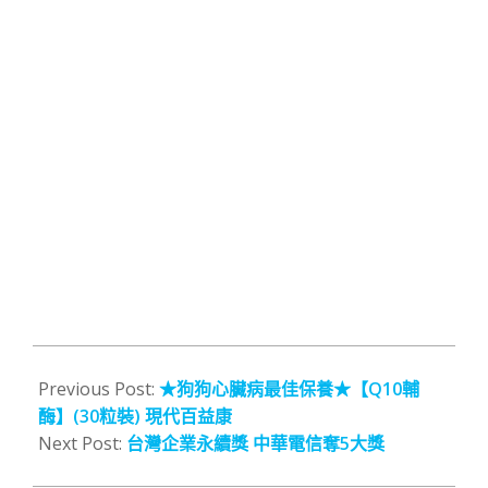
2015-
11-
Previous Post:
★狗狗心臟病最佳保養★【Q10輔
26
酶】(30粒裝) 現代百益康
Next Post:
台灣企業永續獎 中華電信奪5大獎