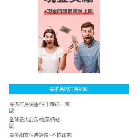
最推薦的訂房網站
最多訂房優惠/住十晚送一晚
全球最大訂房/機票網站
最多網友住房評價~不怕踩雷!