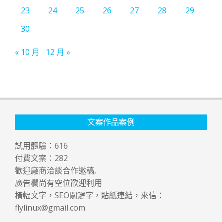
23
24
25
26
27
28
29
30
« 10 月
12 月 »
文案作品案例
試用體驗：
616
付費文案：
282
歡迎廠商洽談合作邀稿,
廣告欄尚有空位歡迎利用
橫幅文字，SEO關鍵字，貼紙連結，來信：
flylinux@gmail.com