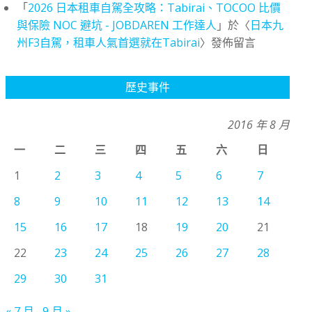
「
2026 日本租車自駕全攻略：Tabirai、TOCOO 比價
與保險 NOC 避坑 - JOBDAREN 工作達人
」於〈
日本九
州F3自駕，租車人氣首選就在Tabirai
〉發佈留言
歷史事件
2016 年 8 月
一
二
三
四
五
六
日
1
2
3
4
5
6
7
8
9
10
11
12
13
14
15
16
17
18
19
20
21
22
23
24
25
26
27
28
29
30
31
« 7 月
9 月 »