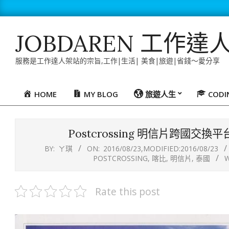
Skip
to
content
JOBDAREN 工作達
服務是工作達人架站的宗旨,工作|生活| 美食|旅遊|省錢～愛分享
HOME
MY BLOG
旅遊人生
COD
Primary
Navigation
Menu
Postcrossing 明信片跨國
BY:
ㄚ琪
ON:
2016/08/23
,MODIFIED:
2016/08/23
POSTCROSSING
,
喀比
,
明信片
,
泰國
W
Rate this post