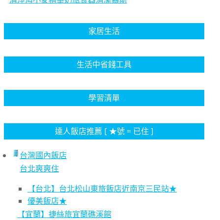
家居生活
生活中省錢工具
學習清單
達人飯店推薦 [ ★號 = 已住 ]
台灣國內飯店
台北爽爽住
【台北】台北松山東旅飯店近南京三民站★
優美飯店★
【宜蘭】捷絲旅宜蘭礁溪館