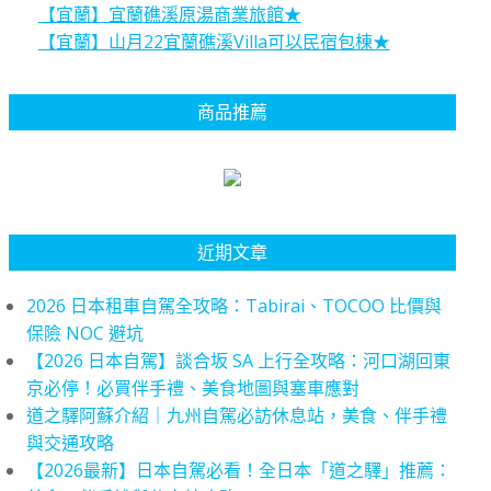
【宜蘭】宜蘭礁溪原湯商業旅館★
【宜蘭】山月22宜蘭礁溪Villa可以民宿包棟★
商品推薦
近期文章
2026 日本租車自駕全攻略：Tabirai、TOCOO 比價與
保險 NOC 避坑
【2026 日本自駕】談合坂 SA 上行全攻略：河口湖回東
京必停！必買伴手禮、美食地圖與塞車應對
道之驛阿蘇介紹｜九州自駕必訪休息站，美食、伴手禮
與交通攻略
【2026最新】日本自駕必看！全日本「道之驛」推薦：