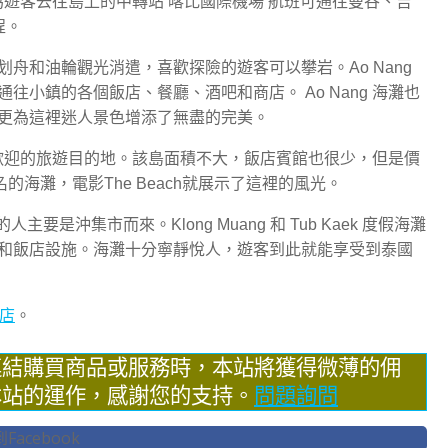
是作為遊客去往島上的中轉站 喀比國際機場 航班可通往曼谷、吉
程。
舟和油輪觀光消遣，喜歡探險的遊客可以攀岩。Ao Nang
小鎮的各個飯店、餐廳、酒吧和商店。 Ao Nang 海灘也
更為這裡迷人景色增添了無盡的完美。
省內較受歡迎的旅遊目的地。該島面積不大，飯店賓館也很少，但是價
上最有名的海灘，電影The Beach就展示了這裡的風光。
眾多的人主要是沖集市而來。Klong Muang 和 Tub Kaek 度假海灘
和飯店設施。海灘十分寧靜悅人，遊客到此就能享受到泰國
店
。
連結購買商品或服務時，本站將獲得微薄的佣
本站的運作，感謝您的支持。
問題詢問
acebook