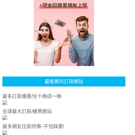
最推薦的訂房網站
最多訂房優惠/住十晚送一晚
全球最大訂房/機票網站
最多網友住房評價~不怕踩雷!