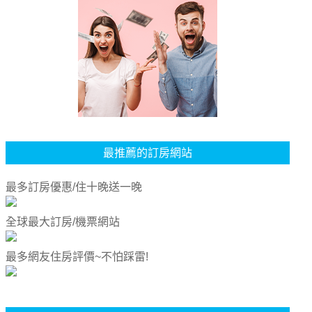
最推薦的訂房網站
最多訂房優惠/住十晚送一晚
全球最大訂房/機票網站
最多網友住房評價~不怕踩雷!