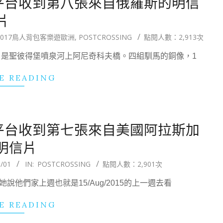
國交換平台收到第八張來自俄羅斯的明信
片
2017鳥人背包客樂遊歐洲
,
POSTCROSSING
點閱人數：2,913次
片是聖彼得堡噴泉河上阿尼奇科夫橋。四組馴馬的銅像，1
E READING
國交換平台收到第七張來自美國阿拉斯加
明信片
/01
IN:
POSTCROSSING
點閱人數：2,901次
說他們家上週也就是15/Aug/2015的上一週去看
E READING