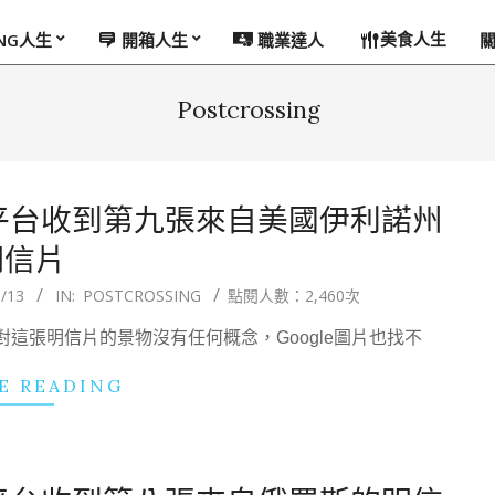
美食人生
ING人生
開箱人生
職業達人
Postcrossing
國交換平台收到第九張來自美國伊利諾州
明信片
/13
IN:
POSTCROSSING
點閱人數：2,460次
這張明信片的景物沒有任何概念，Google圖片也找不
E READING