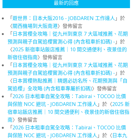
最新的回應
「
遊世界：日本大阪2016 - JOBDAREN 工作達人
」於
〈
關西機場到大阪南港
〉發佈留言
「
日本賞櫻全攻略｜從九州到東京 7 大區域推薦、花期
預測與親子自駕追櫻實測心得 (內含租車折扣碼) -
」於
〈
2025 新宿車站飯店推薦｜10 間交通便利、夜景佳的
新宿住宿指南
〉發佈留言
「
日本賞櫻全攻略｜從九州到東京 7 大區域推薦、花期
預測與親子自駕追櫻實測心得 (內含租車折扣碼) -
」於
〈
日本賞櫻熱點推薦｜精選必訪名所、花期預測與「自
駕追櫻」全攻略 (內含租車專屬折扣碼)
〉發佈留言
「
2026 日本租車自駕全攻略：Tabirai、TOCOO 比價
與保險 NOC 避坑 - JOBDAREN 工作達人
」於〈
2025 新
宿車站飯店推薦｜10 間交通便利、夜景佳的新宿住宿指
南
〉發佈留言
「
2026 日本租車自駕全攻略：Tabirai、TOCOO 比價
與保險 NOC 避坑 - JOBDAREN 工作達人
」於〈
日本九