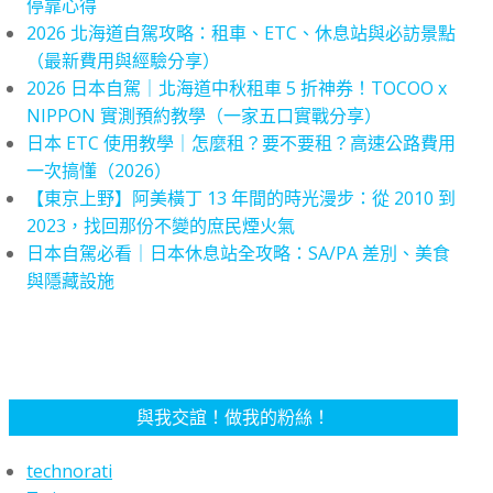
停靠心得
2026 北海道自駕攻略：租車、ETC、休息站與必訪景點
（最新費用與經驗分享）
2026 日本自駕｜北海道中秋租車 5 折神券！TOCOO x
NIPPON 實測預約教學（一家五口實戰分享）
日本 ETC 使用教學｜怎麼租？要不要租？高速公路費用
一次搞懂（2026）
【東京上野】阿美橫丁 13 年間的時光漫步：從 2010 到
2023，找回那份不變的庶民煙火氣
日本自駕必看｜日本休息站全攻略：SA/PA 差別、美食
與隱藏設施
與我交誼！做我的粉絲！
technorati