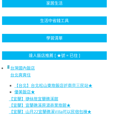
家居生活
生活中省錢工具
學習清單
達人飯店推薦 [ ★號 = 已住 ]
台灣國內飯店
台北爽爽住
【台北】台北松山東旅飯店近南京三民站★
優美飯店★
【宜蘭】捷絲旅宜蘭礁溪館
【宜蘭】宜蘭礁溪原湯商業旅館★
【宜蘭】山月22宜蘭礁溪Villa可以民宿包棟★