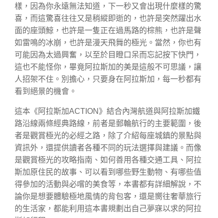
樣，因為你永遠無法知道，下一秒又會出現什麼樣的驚
喜，而這驚喜往往又是稍縱即逝的，也許是突然躍出水
面的座頭鯨，也許是一隻正在過馬路的棕熊，也許是聲
如雷鳴的冰崩，也許是漫天飛舞的極光。當然，你也有
可能因為太過興奮，以至於目瞪口呆而忘記按下快門，
這也不能怪你，畢竟阿拉斯加的美是這般不可思議，讓
人招架不住。別擔心，只要身在阿拉斯加，每一秒都有
看到絕景的機會。
這本《阿拉斯加ACTION》結合內灣航道與阿拉斯加鐵
路沿線兩條經典路線，前者是郵輪航行的主要範圍，後
者是觀賞極光的必經之路，除了介紹每座城鎮的景點與
資訊外，還提供讀者各種不同的玩法選擇與建議。而像
是觀賞極光的攻略指南、如何善用各種交通工具、阿拉
斯加原住民的故事、可以看到哪些野生動物、有哪些值
得參加的活動與必嚐的美食等，本書都有詳細解說，不
論你是想要體驗極地風情的背包客，還是嚮往奢華旅行
的生活家，都能利用這本書規劃出自己夢寐以求的阿拉