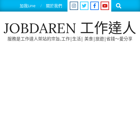
Skip
Search
加我Line
關於我們
to
content
JOBDAREN 工作達人
服務是工作達人架站的宗旨,工作|生活| 美食|旅遊|省錢～愛分享
Primary
Navigation
Menu