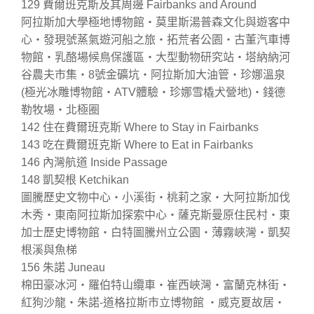
129 費爾班克斯及其周邊 Fairbanks and Around
阿拉斯加大學極地博物館‧莫里斯湯普森文化與遊客中
心‧發現號蒸氣遊河船之旅‧拓荒者公園‧古董汽車博
物館‧乳酪場候鳥保護區‧大型動物研究站‧塔納納河
谷農夫市集‧8號金礦坑‧阿拉斯加大油管‧珍娜溫泉
(極光冰雕博物館‧ATV體驗‧珍娜雪橇犬營地)‧錢德
勒牧場‧北極圈
142 住在費爾班克斯 Where to Stay in Fairbanks
143 吃在費爾班克斯 Where to Eat in Fairbanks
146 內灣航道 Inside Passage
148 凱契根 Ketchikan
圖騰歷史文物中心‧小溪街‧桃莉之家‧大阿拉斯加伐
木秀‧東南阿拉斯加探索中心‧薩克斯曼原住民村‧東
加士歷史博物館‧白特圖騰州立公園‧薄霧峽灣‧凱契
根溪與魚梯
156 朱諾 Juneau
棉田豪冰河‧羅伯特山纜車‧崔西峽灣‧富蘭克林街‧
紅狗沙龍‧朱諾-道格拉斯市立博物館 ‧威克夏故居‧