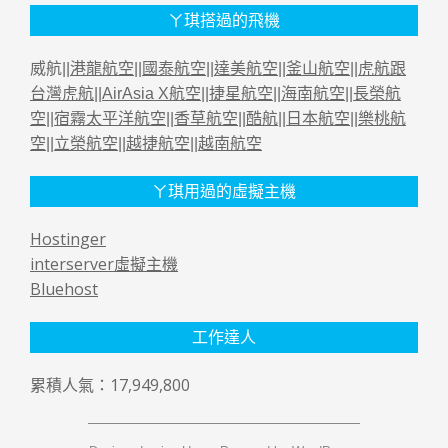
ㄚ琪搭過的飛機
威航||
港龍航空
||
國泰航空
||
達美航空
||
釜山航空
||
虎航跟
台灣虎航
||
AirAsia X航空
||
捷星航空
||
海南航空
||
長榮航
空
||
宿霧太平洋航空
||
香草航空
||
酷航
||
日本航空
||
樂桃航
空
||
立榮航空
||
越捷航空
||
越南航空
ㄚ琪用過的虛擬主機
Hostinger
interserver虛擬主機
Bluehost
工作達人
累積人氣：17,949,800