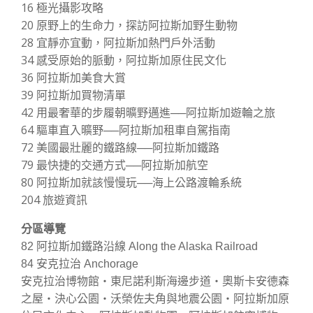
16 極光攝影攻略
20 原野上的生命力，探訪阿拉斯加野生動物
28 宜靜亦宜動，阿拉斯加熱門戶外活動
34 感受原始的脈動，阿拉斯加原住民文化
36 阿拉斯加美食大賞
39 阿拉斯加買物清單
42 用最奢華的步履朝曠野邁進──阿拉斯加遊輪之旅
64 驅車直入曠野──阿拉斯加租車自駕指南
72 美國最壯麗的鐵路線──阿拉斯加鐵路
79 最快捷的交通方式──阿拉斯加航空
80 阿拉斯加就該慢慢玩──海上公路渡輪系統
204 旅遊資訊
分區導覽
82 阿拉斯加鐵路沿線 Along the Alaska Railroad
84 安克拉治 Anchorage
安克拉治博物館‧東尼諾利斯海邊步道‧奧斯卡安德森
之屋‧決心公園‧沃榮佐夫角與地震公園‧阿拉斯加原