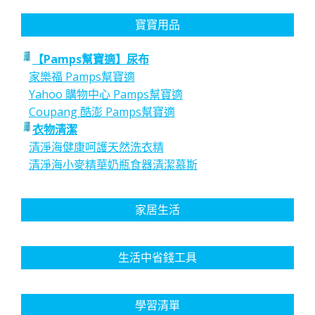
寶寶用品
【Pamps幫寶適】尿布
家樂福 Pamps幫寶適
Yahoo 購物中心 Pamps幫寶適
Coupang 酷澎 Pamps幫寶適
衣物清潔
清淨海健康呵護天然洗衣精
清淨海小麥精華奶瓶食器清潔慕斯
家居生活
生活中省錢工具
學習清單