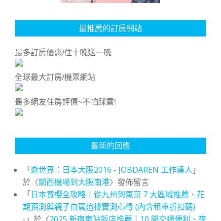
最推薦的訂房網站
最多訂房優惠/住十晚送一晚
全球最大訂房/機票網站
最多網友住房評價~不怕踩雷!
最新的回應
「
遊世界：日本大阪2016 - JOBDAREN 工作達人
」
於〈
關西機場到大阪南港
〉發佈留言
「
日本賞櫻全攻略｜從九州到東京 7 大區域推薦、花
期預測與親子自駕追櫻實測心得 (內含租車折扣碼)
-
」於〈
2025 新宿車站飯店推薦｜10 間交通便利、夜