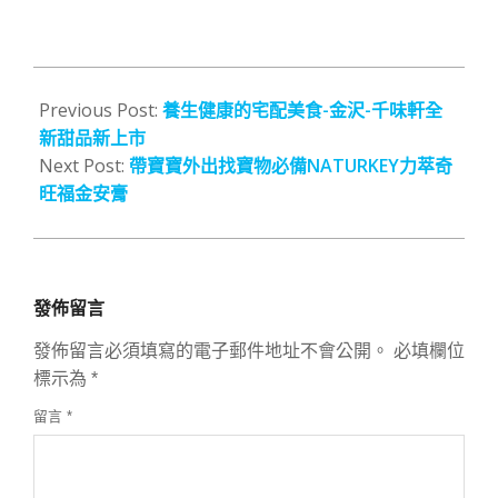
2016-
09-
Previous Post:
養生健康的宅配美食-金沢-千味軒全
02
新甜品新上市
Next Post:
帶寶寶外出找寶物必備NATURKEY力萃奇
旺福金安膏
發佈留言
發佈留言必須填寫的電子郵件地址不會公開。
必填欄位
標示為
*
留言
*