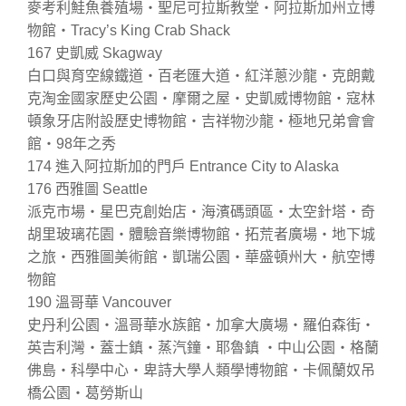
麥考利鮭魚養殖場‧聖尼可拉斯教堂‧阿拉斯加州立博
物館‧Tracy’s King Crab Shack
167 史凱威 Skagway
白口與育空線鐵道‧百老匯大道‧紅洋蔥沙龍‧克朗戴
克淘金國家歷史公園‧摩爾之屋‧史凱威博物館‧寇林
頓象牙店附設歷史博物館‧吉祥物沙龍‧極地兄弟會會
館‧98年之秀
174 進入阿拉斯加的門戶 Entrance City to Alaska
176 西雅圖 Seattle
派克市場‧星巴克創始店‧海濱碼頭區‧太空針塔‧奇
胡里玻璃花園‧體驗音樂博物館‧拓荒者廣場‧地下城
之旅‧西雅圖美術館‧凱瑞公園‧華盛頓州大‧航空博
物館
190 溫哥華 Vancouver
史丹利公園‧溫哥華水族館‧加拿大廣場‧羅伯森街‧
英吉利灣‧蓋士鎮‧蒸汽鐘‧耶魯鎮 ‧中山公園‧格蘭
佛島‧科學中心‧卑詩大學人類學博物館‧卡佩蘭奴吊
橋公園‧葛勞斯山