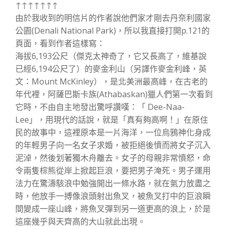
↑↑↑↑↑↑↑
由於我收到的明信片的作者說他們家才剛去丹奈利國家
公園(Denali National Park)，所以我直接打開p.121的
頁面，看到作者這樣寫：
海拔6,193公尺（傑克太神奇了，它又長高了，維基說
已經6,194公尺了）的麥金利山（另譯作麥金利峰，英
文：Mount McKinley），是北美洲最高峰，在古老的
年代裡，阿薩巴斯卡族(Athabaskan)獵人們第一次看到
它時，不由自主地發出驚呼讚嘆：「 Dee-Naa-
Lee」，用現代的話說，就是「真有夠高啊！」在原住
民的故事中，這裡原本是一片海洋，一位烏鴉神化身成
的年輕男子向一名女子求婚，被拒絕後憤而將女子沉入
泥淖，然後划著獨木舟離去。女子的母親非常憤怒，命
令兩隻棕熊從岸上掀起巨浪，要把男子淹死。男子運用
法力在驚濤駭浪中勉強開出一條水路，就在氣力放盡之
時，他放手一搏像浪頭射出魚叉，被魚叉打中的巨浪瞬
間變成一座山峰，將魚叉彈到另一道更高的浪上，於是
這座幾乎與天齊高的大山就此出現。