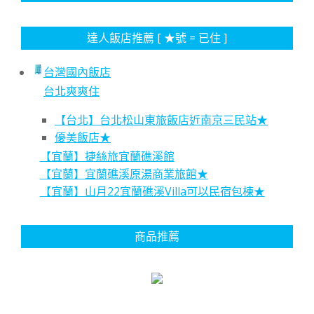
達人飯店推薦 [ ★號 = 已住 ]
台灣國內飯店
台北爽爽住
【台北】台北松山東旅飯店近南京三民站★
優美飯店★
【宜蘭】捷絲旅宜蘭礁溪館
【宜蘭】宜蘭礁溪原湯商業旅館★
【宜蘭】山月22宜蘭礁溪Villa可以民宿包棟★
商品推薦