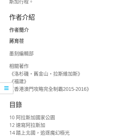
斯加行程。
作者介紹
作者簡介
蔣育荏
墨刻編輯部
相關著作
《洛杉磯‧舊金山‧拉斯維加斯》
《福建》
《香港澳門攻略完全制霸2015-2016》
目錄
10 阿拉斯加國家公園
12 速寫阿拉斯加
14 踏上北國，追逐魔幻極光