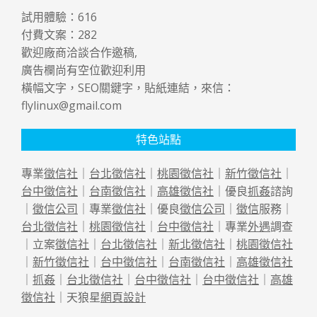
試用體驗：
616
付費文案：
282
歡迎廠商洽談合作邀稿,
廣告欄尚有空位歡迎利用
橫幅文字，SEO關鍵字，貼紙連結，來信：
flylinux@gmail.com
特色站點
專業
徵信社
｜
台北徵信社
｜
桃園徵信社
｜
新竹徵信社
｜
台中徵信社
｜
台南徵信社
｜
高雄徵信社
｜優良
抓姦
諮詢
｜
徵信公司
｜專業
徵信社
｜優良
徵信公司
｜
徵信
服務｜
台北徵信社
｜
桃園徵信社
｜
台中徵信社
｜專業
外遇
調查
｜立案
徵信社
｜
台北徵信社
｜
新北徵信社
｜
桃園徵信社
｜
新竹徵信社
｜
台中徵信社
｜
台南徵信社
｜
高雄徵信社
｜
抓姦
｜
台北徵信社
｜
台中徵信社
｜
台中徵信社
｜
高雄
徵信社
｜天狼星
網頁設計