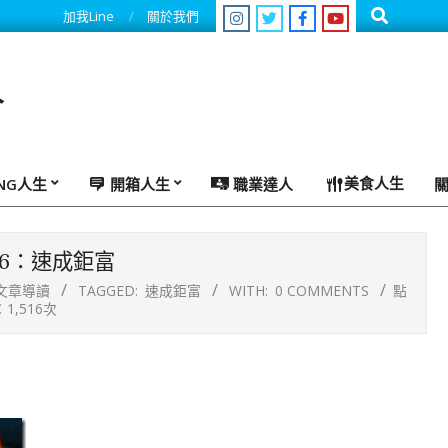
Search
加我Line
關於我們
人
美食人生
ING人生
開箱人生
職業達人
6：速成鉅富
文章導讀
TAGGED:
速成鉅富
WITH:
0 COMMENTS
點
1,516次