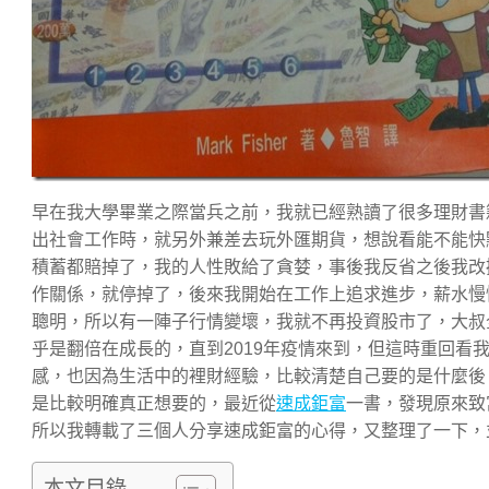
早在我大學畢業之際當兵之前，我就已經熟讀了很多理財書
出社會工作時，就另外兼差去玩外匯期貨，想說看能不能快
積蓄都賠掉了，我的人性敗給了貪婪，事後我反省之後我改
作關係，就停掉了，後來我開始在工作上追求進步，薪水慢
聰明，所以有一陣子行情變壞，我就不再投資股市了，大叔全
乎是翻倍在成長的，直到2019年疫情來到，但這時重回看
感，也因為生活中的裡財經驗，比較清楚自己要的是什麼後
是比較明確真正想要的，最近從
速成鉅富
一書，發現原來致
所以我轉載了三個人分享速成鉅富的心得，又整理了一下，
本文目錄