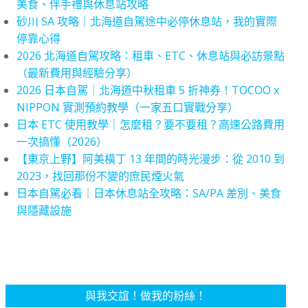
美食、伴手禮與休息站攻略
砂川 SA 攻略｜北海道自駕途中必停休息站，我的實際
停靠心得
2026 北海道自駕攻略：租車、ETC、休息站與必訪景點
（最新費用與經驗分享）
2026 日本自駕｜北海道中秋租車 5 折神券！TOCOO x
NIPPON 實測預約教學（一家五口實戰分享）
日本 ETC 使用教學｜怎麼租？要不要租？高速公路費用
一次搞懂（2026）
【東京上野】阿美橫丁 13 年間的時光漫步：從 2010 到
2023，找回那份不變的庶民煙火氣
日本自駕必看｜日本休息站全攻略：SA/PA 差別、美食
與隱藏設施
與我交誼！做我的粉絲！