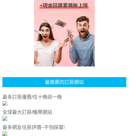
最推薦的訂房網站
最多訂房優惠/住十晚送一晚
全球最大訂房/機票網站
最多網友住房評價~不怕踩雷!