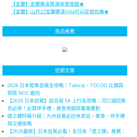
【宜蘭】宜蘭礁溪原湯商業旅館★
【宜蘭】山月22宜蘭礁溪Villa可以民宿包棟★
商品推薦
近期文章
2026 日本租車自駕全攻略：Tabirai、TOCOO 比價與
保險 NOC 避坑
【2026 日本自駕】談合坂 SA 上行全攻略：河口湖回東
京必停！必買伴手禮、美食地圖與塞車應對
道之驛阿蘇介紹｜九州自駕必訪休息站，美食、伴手禮
與交通攻略
【2026最新】日本自駕必看！全日本「道之驛」推薦：