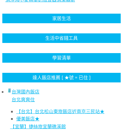
家居生活
生活中省錢工具
學習清單
達人飯店推薦 [ ★號 = 已住 ]
台灣國內飯店
台北爽爽住
【台北】台北松山東旅飯店近南京三民站★
優美飯店★
【宜蘭】捷絲旅宜蘭礁溪館