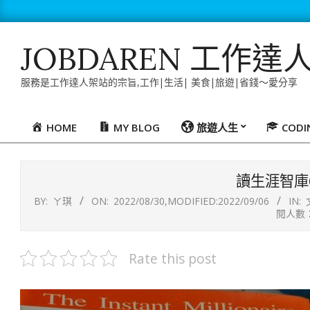
Skip
to
content
JOBDAREN 工作達
服務是工作達人架站的宗旨,工作|生活| 美食|旅遊|省錢～愛分享
HOME
MY BLOG
旅遊人生
COD
Primary
Navigation
Menu
讀生涯智庫
BY:
ㄚ琪
ON:
2022/08/30
,MODIFIED:
2022/09/06
IN:
閱人數：
Rate this post