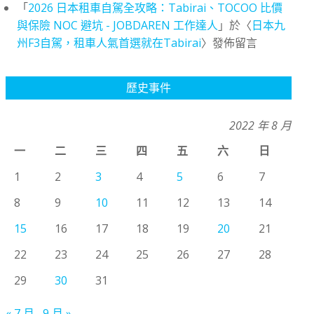
「
2026 日本租車自駕全攻略：Tabirai、TOCOO 比價
與保險 NOC 避坑 - JOBDAREN 工作達人
」於〈
日本九
州F3自駕，租車人氣首選就在Tabirai
〉發佈留言
歷史事件
2022 年 8 月
一
二
三
四
五
六
日
1
2
3
4
5
6
7
8
9
10
11
12
13
14
15
16
17
18
19
20
21
22
23
24
25
26
27
28
29
30
31
« 7 月
9 月 »