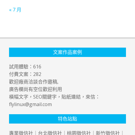
« 7 月
文案作品案例
試用體驗：
616
付費文案：
282
歡迎廠商洽談合作邀稿,
廣告欄尚有空位歡迎利用
橫幅文字，SEO關鍵字，貼紙連結，來信：
flylinux@gmail.com
特色站點
專業
徵信社
｜
台北徵信社
｜
桃園徵信社
｜
新竹徵信社
｜