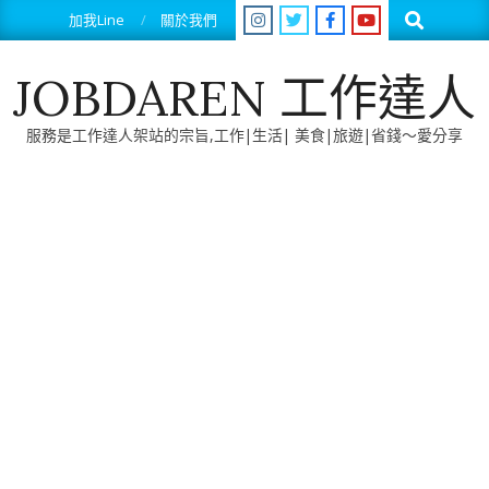
Skip
Search
加我Line
關於我們
to
content
JOBDAREN 工作達人
服務是工作達人架站的宗旨,工作|生活| 美食|旅遊|省錢～愛分享
Primary
Navigation
Menu