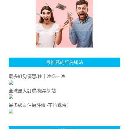
最推薦的訂房網站
最多訂房優惠/住十晚送一晚
全球最大訂房/機票網站
最多網友住房評價~不怕踩雷!