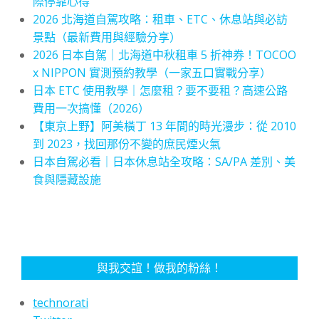
際停靠心得
2026 北海道自駕攻略：租車、ETC、休息站與必訪
景點（最新費用與經驗分享）
2026 日本自駕｜北海道中秋租車 5 折神券！TOCOO
x NIPPON 實測預約教學（一家五口實戰分享）
日本 ETC 使用教學｜怎麼租？要不要租？高速公路
費用一次搞懂（2026）
【東京上野】阿美橫丁 13 年間的時光漫步：從 2010
到 2023，找回那份不變的庶民煙火氣
日本自駕必看｜日本休息站全攻略：SA/PA 差別、美
食與隱藏設施
與我交誼！做我的粉絲！
technorati