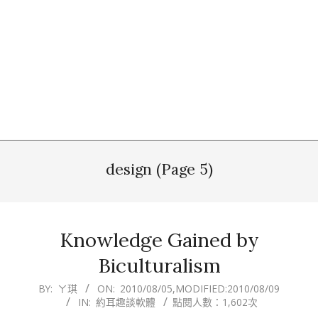
design
(Page 5)
Knowledge Gained by
Biculturalism
2010-
BY:
ㄚ琪
ON:
2010/08/05
,MODIFIED:
2010/08/09
IN:
約耳趣談軟體
點閱人數：1,602次
08-