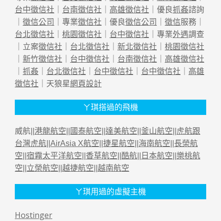
台中徵信社
｜
台南徵信社
｜
高雄徵信社
｜優良
抓姦
諮詢
｜
徵信公司
｜專業
徵信社
｜優良
徵信公司
｜
徵信
服務｜
台北徵信社
｜
桃園徵信社
｜
台中徵信社
｜專業
外遇
調查
｜立案
徵信社
｜
台北徵信社
｜
新北徵信社
｜
桃園徵信社
｜
新竹徵信社
｜
台中徵信社
｜
台南徵信社
｜
高雄徵信社
｜
抓姦
｜
台北徵信社
｜
台中徵信社
｜
台中徵信社
｜
高雄
徵信社
｜天狼星
網頁設計
ㄚ琪搭過的飛機
威航||
港龍航空
||
國泰航空
||
達美航空
||
釜山航空
||
虎航跟
台灣虎航
||
AirAsia X航空
||
捷星航空
||
海南航空
||
長榮航
空
||
宿霧太平洋航空
||
香草航空
||
酷航
||
日本航空
||
樂桃航
空
||
立榮航空
||
越捷航空
||
越南航空
ㄚ琪用過的虛擬主機
Hostinger