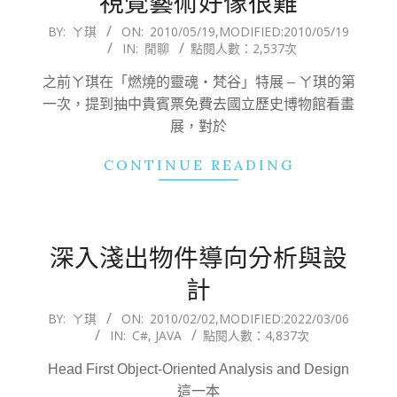
視覺藝術好像很難
2010-
BY:
ㄚ琪
ON:
2010/05/19
,MODIFIED:
2010/05/19
IN:
閒聊
點閱人數：2,537次
05-
19
之前ㄚ琪在「燃燒的靈魂‧梵谷」特展 – ㄚ琪的第
一次，提到抽中貴賓票免費去國立歷史博物館看畫
展，對於
CONTINUE READING
深入淺出物件導向分析與設
計
2010-
BY:
ㄚ琪
ON:
2010/02/02
,MODIFIED:
2022/03/06
IN:
C#
,
JAVA
點閱人數：4,837次
02-
02
Head First Object-Oriented Analysis and Design
這一本