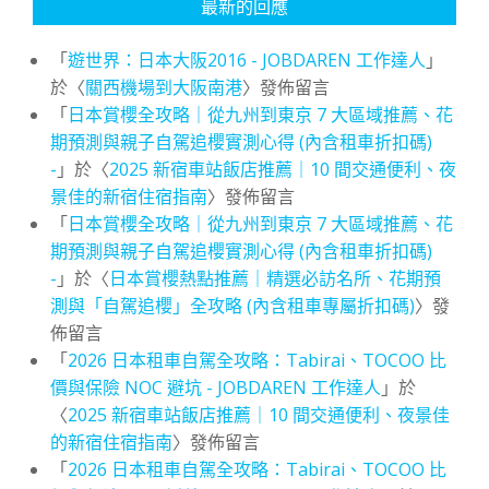
最新的回應
「
遊世界：日本大阪2016 - JOBDAREN 工作達人
」
於〈
關西機場到大阪南港
〉發佈留言
「
日本賞櫻全攻略｜從九州到東京 7 大區域推薦、花
期預測與親子自駕追櫻實測心得 (內含租車折扣碼)
-
」於〈
2025 新宿車站飯店推薦｜10 間交通便利、夜
景佳的新宿住宿指南
〉發佈留言
「
日本賞櫻全攻略｜從九州到東京 7 大區域推薦、花
期預測與親子自駕追櫻實測心得 (內含租車折扣碼)
-
」於〈
日本賞櫻熱點推薦｜精選必訪名所、花期預
測與「自駕追櫻」全攻略 (內含租車專屬折扣碼)
〉發
佈留言
「
2026 日本租車自駕全攻略：Tabirai、TOCOO 比
價與保險 NOC 避坑 - JOBDAREN 工作達人
」於
〈
2025 新宿車站飯店推薦｜10 間交通便利、夜景佳
的新宿住宿指南
〉發佈留言
「
2026 日本租車自駕全攻略：Tabirai、TOCOO 比