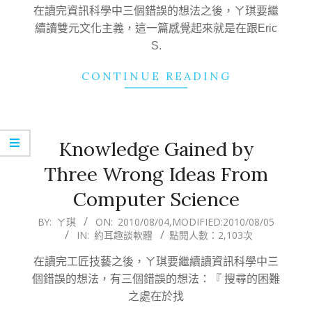
05
在讀完資訊科學中三個錯誤的想法之後，ㄚ琪要繼
續讀雙元文化主義，這一篇感覺起來就是在跟Eric
S.
CONTINUE READING
Knowledge Gained by
Three Wrong Ideas From
Computer Science
2010-
BY:
ㄚ琪
ON:
2010/08/04
,MODIFIED:
2010/08/05
IN:
約耳趣談軟體
點閱人數：2,103次
08-
04
在讀完工匠技藝之後，ㄚ琪要繼續讀資訊科學中三
個錯誤的想法，有三個錯誤的想法：『 搜尋的困難
之處在於找