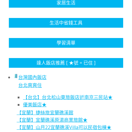
家居生活
生活中省錢工具
學習清單
達人飯店推薦 [ ★號 = 已住 ]
台灣國內飯店
台北爽爽住
【台北】台北松山東旅飯店近南京三民站★
優美飯店★
【宜蘭】捷絲旅宜蘭礁溪館
【宜蘭】宜蘭礁溪原湯商業旅館★
【宜蘭】山月22宜蘭礁溪Villa可以民宿包棟★