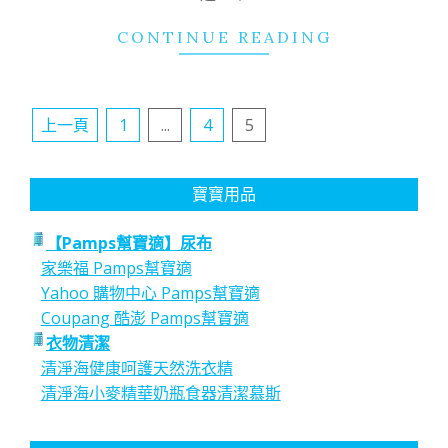
CONTINUE READING
文
上一頁
1
...
4
5
章
分
寶寶用品
頁
【Pamps幫寶適】尿布
家樂福 Pamps幫寶適
Yahoo 購物中心 Pamps幫寶適
Coupang 酷澎 Pamps幫寶適
衣物清潔
清淨海健康呵護天然洗衣精
清淨海小麥精華奶瓶食器清潔慕斯