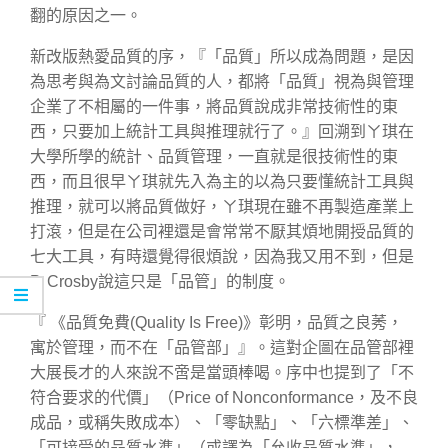
翻的原因之一。
新改版熱愛品質的序，『「品質」所以成為問題，是因
為思考與為文討論品質的人，都將「品質」視為與管理
企業了不相屬的一件事，將品質說成非常技術性的東
西，只要加上統計工具與推理就行了。』回溯到ㄚ琪在
大學所學的統計、品質管理，一直就是很技術性的東
西，而且很早ㄚ琪就先入為主的以為只要懂統計工具與
推理，就可以將品質做好，ㄚ琪現在雖不再製造產業上
打滾，但是在公司裡還是會常常不厭其煩地開授品質的
七大工具，有時還覺得很煩說，因為我又用不到，但是
P. Crosby說這只是「品管」的制度。
『 《品質免費(Quality Is Free)》彰明，品質之良莠，
寓於管理，而不在「品管部」』。這對企圖在品管部裡
大展長才的人來說不啻是當頭棒喝。序中也提到了「不
符合要求的代價」（Price of Nonconformance，及不良
成品，或稱失敗成本）、「零缺點」、「六標準差」、
「可接受的品質水準」（或譯為「允收品質水準」，