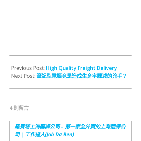
2012-
01-
Previous Post:
High Quality Freight Delivery
16
Next Post:
筆記型電腦竟是造成生育率驟減的兇手？
4 則留言
羅賽塔上海翻譯公司 – 第一家全外資的上海翻譯公
司 | 工作達人(Job Da Ren)