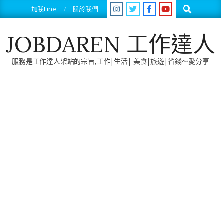
Skip
Search
加我Line
關於我們
to
content
JOBDAREN 工作達人
服務是工作達人架站的宗旨,工作|生活| 美食|旅遊|省錢～愛分享
Primary
Navigation
Menu