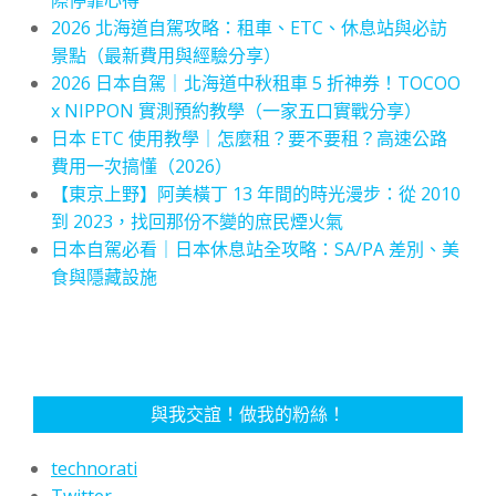
際停靠心得
2026 北海道自駕攻略：租車、ETC、休息站與必訪
景點（最新費用與經驗分享）
2026 日本自駕｜北海道中秋租車 5 折神券！TOCOO
x NIPPON 實測預約教學（一家五口實戰分享）
日本 ETC 使用教學｜怎麼租？要不要租？高速公路
費用一次搞懂（2026）
【東京上野】阿美橫丁 13 年間的時光漫步：從 2010
到 2023，找回那份不變的庶民煙火氣
日本自駕必看｜日本休息站全攻略：SA/PA 差別、美
食與隱藏設施
與我交誼！做我的粉絲！
technorati