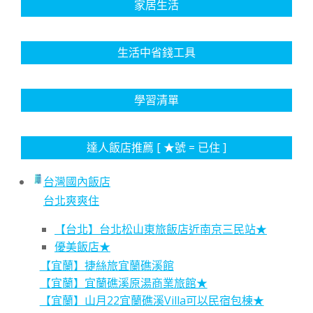
家居生活
生活中省錢工具
學習清單
達人飯店推薦 [ ★號 = 已住 ]
台灣國內飯店
台北爽爽住
【台北】台北松山東旅飯店近南京三民站★
優美飯店★
【宜蘭】捷絲旅宜蘭礁溪館
【宜蘭】宜蘭礁溪原湯商業旅館★
【宜蘭】山月22宜蘭礁溪Villa可以民宿包棟★