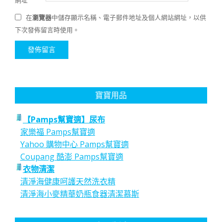
網址
在
瀏覽器
中儲存顯示名稱、電子郵件地址及個人網站網址，以供
下次發佈留言時使用。
寶寶用品
【Pamps幫寶適】尿布
家樂福 Pamps幫寶適
Yahoo 購物中心 Pamps幫寶適
Coupang 酷澎 Pamps幫寶適
衣物清潔
清淨海健康呵護天然洗衣精
清淨海小麥精華奶瓶食器清潔慕斯