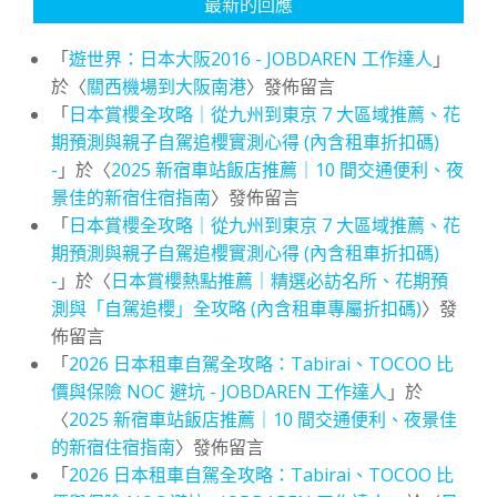
最新的回應
「
遊世界：日本大阪2016 - JOBDAREN 工作達人
」
於〈
關西機場到大阪南港
〉發佈留言
「
日本賞櫻全攻略｜從九州到東京 7 大區域推薦、花
期預測與親子自駕追櫻實測心得 (內含租車折扣碼)
-
」於〈
2025 新宿車站飯店推薦｜10 間交通便利、夜
景佳的新宿住宿指南
〉發佈留言
「
日本賞櫻全攻略｜從九州到東京 7 大區域推薦、花
期預測與親子自駕追櫻實測心得 (內含租車折扣碼)
-
」於〈
日本賞櫻熱點推薦｜精選必訪名所、花期預
測與「自駕追櫻」全攻略 (內含租車專屬折扣碼)
〉發
佈留言
「
2026 日本租車自駕全攻略：Tabirai、TOCOO 比
價與保險 NOC 避坑 - JOBDAREN 工作達人
」於
〈
2025 新宿車站飯店推薦｜10 間交通便利、夜景佳
的新宿住宿指南
〉發佈留言
「
2026 日本租車自駕全攻略：Tabirai、TOCOO 比