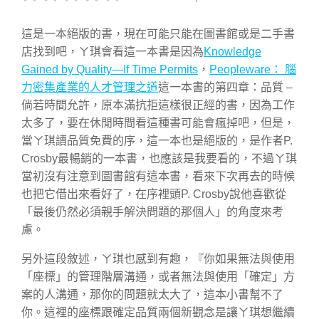
這是一本絕版的書，現在可能只能在圖書館或是二手書
店找到吧，ㄚ琪會看這一本書是因為
Knowledge
Gained by Quality—If Time Permits
，
Peopleware： 腦
力密集產業的人才管理之道
這一本書的第四章：品質 –
倘若時間允許，原本滿抗拒這樣很正經的書，因為工作
太多了，要在休閒時間看這種書可能會瘋掉吧，但是，
當ㄚ琪讀品質免費的序，這一本也是絕版的，是作者P.
Crosby最暢銷的一本書，也應該是我要看的，不過ㄚ琪
當初沒有注意到圖書館有這本書，看來下次再去的時候
也把它借出來看好了，在序裡頭P. Crosby說他喜歡從
「最後仍然必須親手解決問題的那個人」的角度來考
慮。
另外這段敘述，ㄚ琪也感到有趣，『你如果無法與使用
「座標」的管理階層溝通，或者無法與使用「確定」方
案的人溝通，那你的問題就太大了，這本小書幫不了
你。這裡的座標跟確定品質兩個新觀念是讓ㄚ琪想繼續