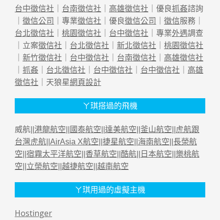
台中徵信社
｜
台南徵信社
｜
高雄徵信社
｜優良
抓姦
諮詢
｜
徵信公司
｜專業
徵信社
｜優良
徵信公司
｜
徵信
服務｜
台北徵信社
｜
桃園徵信社
｜
台中徵信社
｜專業
外遇
調查
｜立案
徵信社
｜
台北徵信社
｜
新北徵信社
｜
桃園徵信社
｜
新竹徵信社
｜
台中徵信社
｜
台南徵信社
｜
高雄徵信社
｜
抓姦
｜
台北徵信社
｜
台中徵信社
｜
台中徵信社
｜
高雄
徵信社
｜天狼星
網頁設計
ㄚ琪搭過的飛機
威航||
港龍航空
||
國泰航空
||
達美航空
||
釜山航空
||
虎航跟
台灣虎航
||
AirAsia X航空
||
捷星航空
||
海南航空
||
長榮航
空
||
宿霧太平洋航空
||
香草航空
||
酷航
||
日本航空
||
樂桃航
空
||
立榮航空
||
越捷航空
||
越南航空
ㄚ琪用過的虛擬主機
Hostinger