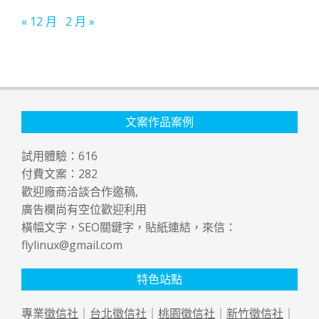
« 12 月
2 月 »
文案作品案例
試用體驗：
616
付費文案：
282
歡迎廠商洽談合作邀稿,
廣告欄尚有空位歡迎利用
橫幅文字，SEO關鍵字，貼紙連結，來信：
flylinux@gmail.com
特色站點
專業
徵信社
｜
台北徵信社
｜
桃園徵信社
｜
新竹徵信社
｜