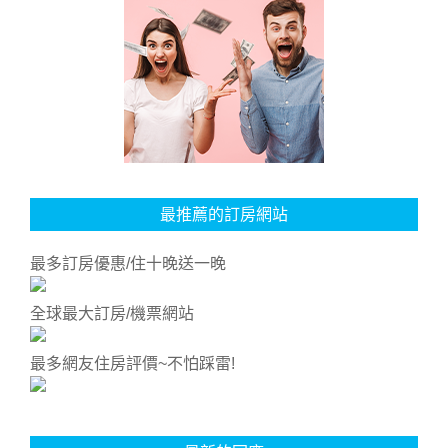
最推薦的訂房網站
最多訂房優惠/住十晚送一晚
全球最大訂房/機票網站
最多網友住房評價~不怕踩雷!