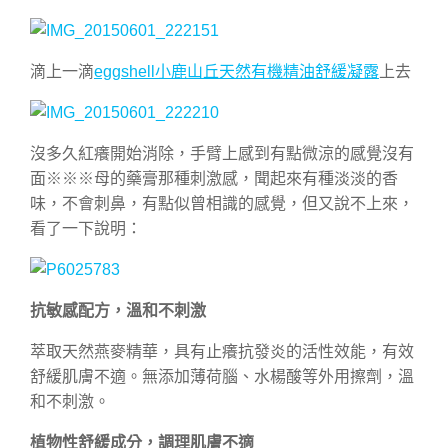
滴上一滴
eggshell小鹿山丘天然有機精油舒緩凝露
上去
沒多久紅癢開始消除，手臂上感到有點微涼的感覺沒有
面※※※母的藥膏那種刺激感，聞起來有種淡淡的香
味，不會刺鼻，有點似曾相識的感覺，但又說不上來，
看了一下說明：
抗敏感配方，溫和不刺激
萃取天然燕麥精華，具有止癢抗發炎的活性效能，有效
舒緩肌膚不適。無添加薄荷腦、水楊酸等外用擦劑，溫
和不刺激。
植物性舒緩成分，調理肌膚不適