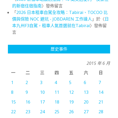
的新宿住宿指南
〉發佈留言
「
2026 日本租車自駕全攻略：Tabirai、TOCOO 比
價與保險 NOC 避坑 - JOBDAREN 工作達人
」於〈
日
本九州F3自駕，租車人氣首選就在Tabirai
〉發佈留
言
歷史事件
2015 年 6 月
一
二
三
四
五
六
日
1
2
3
4
5
6
7
8
9
10
11
12
13
14
15
16
17
18
19
20
21
22
23
24
25
26
27
28