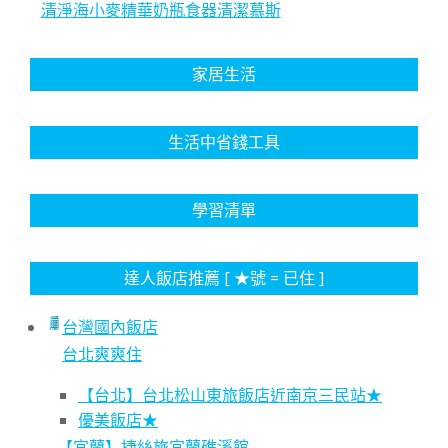
清淨海小麥精華奶瓶食器清潔慕斯
家居生活
生活中省錢工具
學習清單
達人飯店推薦 [ ★號 = 已住 ]
台灣國內飯店
台北爽爽住
【台北】台北松山東旅飯店近南京三民站★
優美飯店★
【宜蘭】捷絲旅宜蘭礁溪館