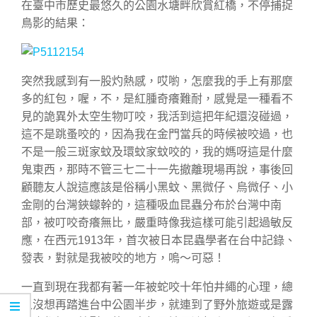
在臺中市歷史最悠久的公園水塘畔欣賞紅橋，不停捕捉
鳥影的結果：
突然我感到有一股灼熱感，哎喲，怎麼我的手上有那麼
多的紅包，喔，不，是紅腫奇癢難耐，感覺是一種看不
見的詭異外太空生物叮咬，我活到這把年紀還沒碰過，
這不是跳蚤咬的，因為我在金門當兵的時候被咬過，也
不是一般三斑家蚊及環蚊家蚊咬的，我的媽呀這是什麼
鬼東西，那時不管三七二十一先撤離現場再說，事後回
顧聽友人說這應該是俗稱小黑蚊、黑微仔、烏微仔、小
金剛的台灣鋏蠓幹的，這種吸血昆蟲分布於台灣中南
部，被叮咬奇癢無比，嚴重時像我這樣可能引起過敏反
應，在西元1913年，首次被日本昆蟲學者在台中記錄、
發表，對就是我被咬的地方，嗚～可惡！
一直到現在我都有著一年被蛇咬十年怕井繩的心理，總
之沒想再踏進台中公園半步，就連到了野外旅遊或是露