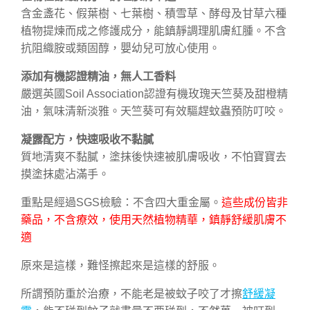
含金盞花、假葉樹、七葉樹、積雪草、酵母及甘草六種
植物提煉而成之修護成分，能鎮靜調理肌膚紅腫。不含
抗阻織胺或類固醇，嬰幼兒可放心使用。
添加有機認證精油，無人工香料
嚴選英國Soil Association認證有機玫瑰天竺葵及甜橙精
油，氣味清新淡雅。天竺葵可有效驅趕蚊蟲預防叮咬。
凝露配方，快速吸收不黏膩
質地清爽不黏膩，塗抹後快速被肌膚吸收，不怕寶寶去
摸塗抹處沾滿手。
重點是經過SGS檢驗：不含四大重金屬。
這些成份皆非
藥品，不含療效，使用天然植物精華，鎮靜舒緩肌膚不
適
原來是這樣，難怪擦起來是這樣的舒服。
所謂預防重於治療，不能老是被蚊子咬了才擦
舒緩凝