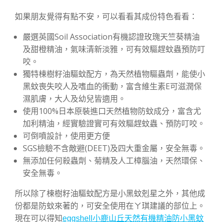
如果朋友覺得有點不安，可以看看其成份特色看看：
嚴選英國Soil Association有機認證玫瑰天竺葵精油
及甜橙精油，氣味清新淡雅，可有效驅趕蚊蟲預防叮
咬。
獨特楝樹籽油驅蚊配方，為天然植物驅蟲劑，能使小
黑蚊喪失咬人及嗜血的衝動，富含維生素E可滋潤保
濕肌膚，大人及幼兒皆適用。
使用100%日本原裝進口天然植物防蚊成分，富含尤
加利精油，經實驗證實可有效驅趕蚊蟲、預防叮咬。
可倒噴設計，使用更方便
SGS檢驗不含敵避(DEET)及四大重金屬，安全無毒。
無添加任何殺蟲劑、菊精及人工樟腦油，天然環保、
安全無毒。
所以除了楝樹籽油驅蚊配方是小黑蚊剋星之外，其他成
份都是防蚊來著的，可安全使用在ㄚ琪建議的部位上。
現在可以得知
eggshell小鹿山丘天然有機精油防小黑蚊