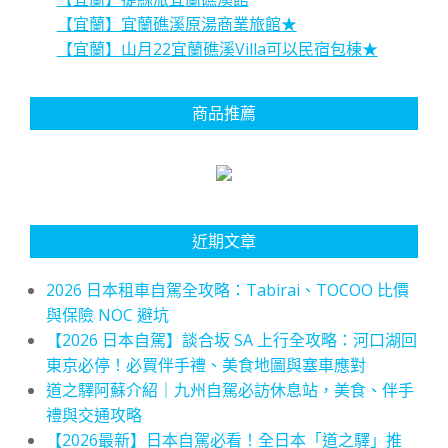
【宜蘭】宜蘭礁溪原湯商業旅館★
【宜蘭】山月22宜蘭礁溪Villa可以民宿包棟★
商品推薦
近期文章
2026 日本租車自駕全攻略：Tabirai、TOCOO 比價
與保險 NOC 避坑
【2026 日本自駕】談合坂 SA 上行全攻略：河口湖回
東京必停！必買伴手禮、美食地圖與塞車應對
道之驛阿蘇介紹｜九州自駕必訪休息站，美食、伴手
禮與交通攻略
【2026最新】日本自駕必看！全日本「道之驛」推