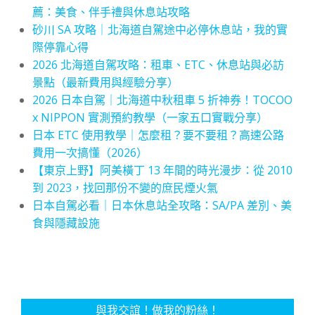
薦：美食、伴手禮與休息站攻略
砂川 SA 攻略｜北海道自駕途中必停休息站，我的實
際停靠心得
2026 北海道自駕攻略：租車、ETC、休息站與必訪
景點（最新費用與經驗分享）
2026 日本自駕｜北海道中秋租車 5 折神券！TOCOO
x NIPPON 實測預約教學（一家五口實戰分享）
日本 ETC 使用教學｜怎麼租？要不要租？高速公路
費用一次搞懂（2026）
【東京上野】阿美橫丁 13 年間的時光漫步：從 2010
到 2023，找回那份不變的庶民煙火氣
日本自駕必看｜日本休息站全攻略：SA/PA 差別、美
食與隱藏設施
與我交誼！做我的粉絲！