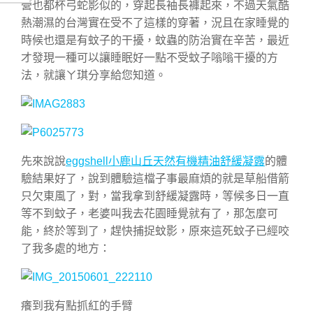
營也都杯弓蛇影似的，穿起長袖長褲起來，不過天氣酷
熱潮濕的台灣實在受不了這樣的穿著，況且在家睡覺的
時候也還是有蚊子的干擾，蚊蟲的防治實在辛苦，最近
才發現一種可以讓睡眠好一點不受蚊子嗡嗡干擾的方
法，就讓ㄚ琪分享給您知道。
先來說說
eggshell小鹿山丘天然有機精油舒緩凝露
的體
驗結果好了，說到體驗這檔子事最麻煩的就是草船借箭
只欠東風了，對，當我拿到舒緩凝露時，等候多日一直
等不到蚊子，老婆叫我去花園睡覺就有了，那怎麼可
能，終於等到了，趕快捕捉蚊影，原來這死蚊子已經咬
了我多處的地方：
癢到我有點抓紅的手臂