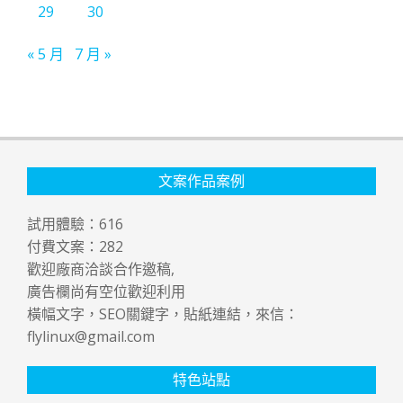
29
30
« 5 月
7 月 »
文案作品案例
試用體驗：
616
付費文案：
282
歡迎廠商洽談合作邀稿,
廣告欄尚有空位歡迎利用
橫幅文字，SEO關鍵字，貼紙連結，來信：
flylinux@gmail.com
特色站點