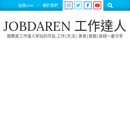
Skip
Search
加我Line
關於我們
to
content
JOBDAREN 工作達人
服務是工作達人架站的宗旨,工作|生活| 美食|旅遊|省錢～愛分享
Primary
Navigation
Menu