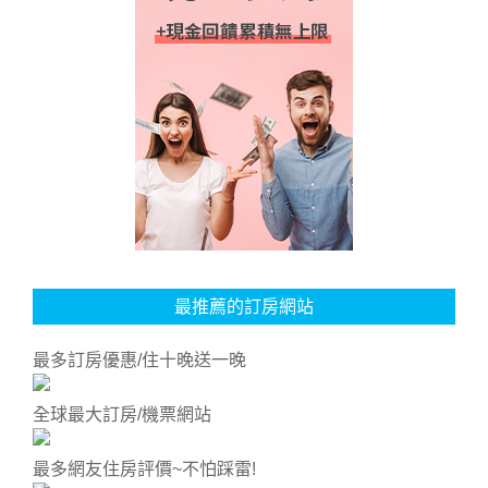
最推薦的訂房網站
最多訂房優惠/住十晚送一晚
全球最大訂房/機票網站
最多網友住房評價~不怕踩雷!