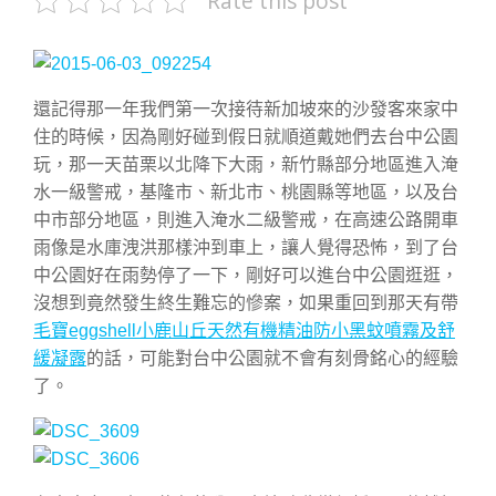
Rate this post
還記得那一年我們第一次接待新加坡來的沙發客來家中
住的時候，因為剛好碰到假日就順道戴她們去台中公園
玩，那一天苗栗以北降下大雨，新竹縣部分地區進入淹
水一級警戒，基隆市、新北市、桃園縣等地區，以及台
中市部分地區，則進入淹水二級警戒，在高速公路開車
雨像是水庫洩洪那樣沖到車上，讓人覺得恐怖，到了台
中公園好在雨勢停了一下，剛好可以進台中公園逛逛，
沒想到竟然發生終生難忘的慘案，如果重回到那天有帶
毛寶eggshell小鹿山丘天然有機精油防小黑蚊噴霧及舒
緩凝露
的話，可能對台中公園就不會有刻骨銘心的經驗
了。