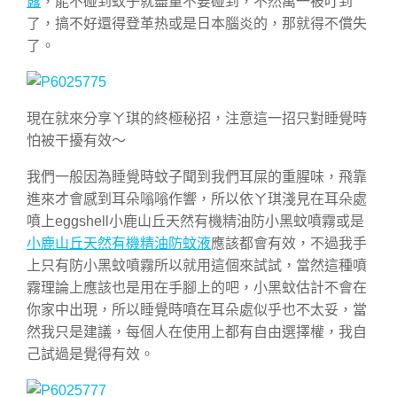
露
，能不碰到蚊子就盡量不要碰到，不然萬一被叮到
了，搞不好還得登革热或是日本腦炎的，那就得不償失
了。
現在就來分享ㄚ琪的終極秘招，注意這一招只對睡覺時
怕被干擾有效～
我們一般因為睡覺時蚊子聞到我們耳屎的重腥味，飛靠
進來才會感到耳朵嗡嗡作響，所以依ㄚ琪淺見在耳朵處
噴上eggshell小鹿山丘天然有機精油防小黑蚊噴霧或是
小鹿山丘天然有機精油防蚊液
應該都會有效，不過我手
上只有防小黑蚊噴霧所以就用這個來試試，當然這種噴
霧理論上應該也是用在手腳上的吧，小黑蚊估計不會在
你家中出現，所以睡覺時噴在耳朵處似乎也不太妥，當
然我只是建議，每個人在使用上都有自由選擇權，我自
己試過是覺得有效。