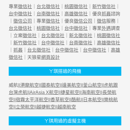
專業
徵信社
｜
台北徵信社
｜
桃園徵信社
｜
新竹徵信社
｜
台中徵信社
｜
台南徵信社
｜
高雄徵信社
｜優良
抓姦
諮詢
｜
徵信公司
｜專業
徵信社
｜優良
徵信公司
｜
徵信
服務｜
台北徵信社
｜
桃園徵信社
｜
台中徵信社
｜專業
外遇
調查
｜立案
徵信社
｜
台北徵信社
｜
新北徵信社
｜
桃園徵信社
｜
新竹徵信社
｜
台中徵信社
｜
台南徵信社
｜
高雄徵信社
｜
抓姦
｜
台北徵信社
｜
台中徵信社
｜
台中徵信社
｜
高雄
徵信社
｜天狼星
網頁設計
ㄚ琪搭過的飛機
威航||
港龍航空
||
國泰航空
||
達美航空
||
釜山航空
||
虎航跟
台灣虎航
||
AirAsia X航空
||
捷星航空
||
海南航空
||
長榮航
空
||
宿霧太平洋航空
||
香草航空
||
酷航
||
日本航空
||
樂桃航
空
||
立榮航空
||
越捷航空
||
越南航空
ㄚ琪用過的虛擬主機