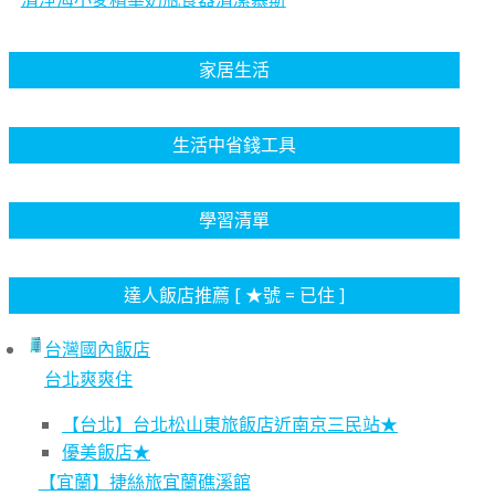
家居生活
生活中省錢工具
學習清單
達人飯店推薦 [ ★號 = 已住 ]
台灣國內飯店
台北爽爽住
【台北】台北松山東旅飯店近南京三民站★
優美飯店★
【宜蘭】捷絲旅宜蘭礁溪館