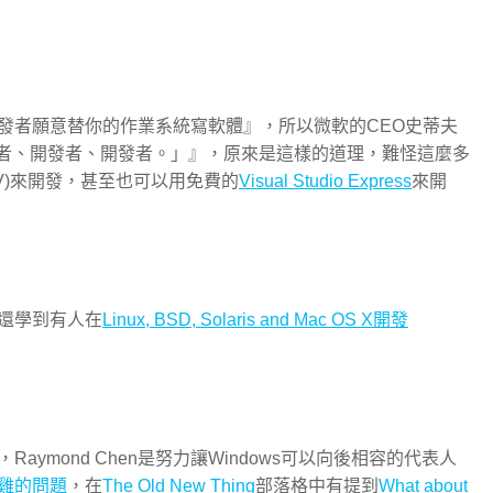
者
發者願意替你的作業系統寫軟體』，所以微軟的CEO史蒂夫
者、開發者、開發者。」』，原來是這樣的道理，難怪這麼多
 ISV)來開發，甚至也可以用免費的
Visual Studio Express
來開
還學到有人在
Linux, BSD, Solaris and Mac OS X開發
，Raymond Chen是努力讓Windows可以向後相容的代表人
雞的問題
，在
The Old New Thing
部落格中有提到
What about