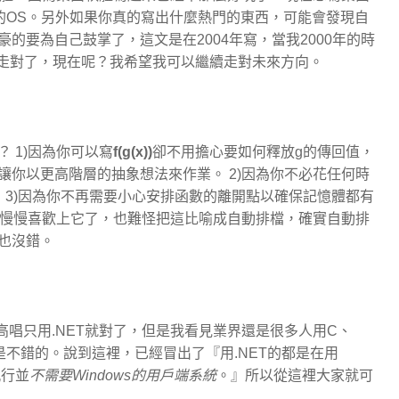
的OS。另外如果你真的寫出什麼熱門的東西，可能會發現自
的要為自己鼓掌了，這文是在2004年寫，當我2000年的時
我走對了，現在呢？我希望我可以繼續走對未來方向。
 1)因為你可以寫
f(g(x))
卻不用擔心要如何釋放g的傳回值，
你以更高階層的抽象想法來作業。 2)因為你不必花任何時
k)。 3)因為你不再需要小心安排函數的離開點以確保記憶體都有
也慢慢喜歡上它了，也難怪把這比喻成自動排檔，確實自動排
也沒錯。
高唱只用.NET就對了，但是我看見業界還是很多人用C、
rland還是不錯的。說到這裡，已經冒出了『用.NET的都是在用
執行並
不需要Windows的用戶端系統
。』所以從這裡大家就可