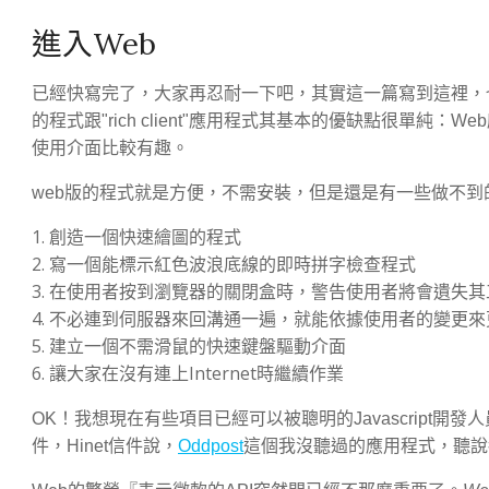
進入Web
已經快寫完了，大家再忍耐一下吧，其實這一篇寫到這裡，
的程式跟"rich client"應用程式其基本的優缺點很單純：We
使用介面比較有趣。
web版的程式就是方便，不需安裝，但是還是有一些做不到
創造一個快速繪圖的程式
寫一個能標示紅色波浪底線的即時拼字檢查程式
在使用者按到瀏覽器的關閉盒時，警告使用者將會遺失其
不必連到伺服器來回溝通一遍，就能依據使用者的變更來
建立一個不需滑鼠的快速鍵盤驅動介面
讓大家在沒有連上Internet時繼續作業
OK！我想現在有些項目已經可以被聰明的Javascript開
件，Hinet信件說，
Oddpost
這個我沒聽過的應用程式，聽說