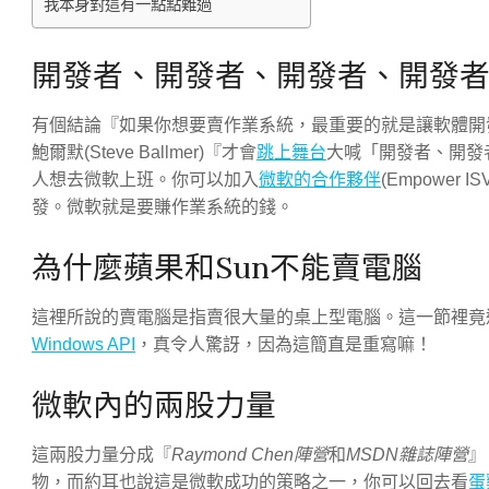
我本身對這有一點點難過
開發者、開發者、開發者、開發
有個結論『如果你想要賣作業系統，最重要的就是讓軟體開
鮑爾默(Steve Ballmer)『才會
跳上舞台
大喊「開發者、開發
人想去微軟上班。你可以加入
微軟的合作夥伴
(Empower
發。微軟就是要賺作業系統的錢。
為什麼蘋果和Sun不能賣電腦
這裡所說的賣電腦是指賣很大量的桌上型電腦。這一節裡竟
Windows API
，真令人驚訝，因為這簡直是重寫嘛！
微軟內的兩股力量
這兩股力量分成『
Raymond Chen陣營
和
MSDN雜誌陣營
』
物，而約耳也說這是微軟成功的策略之一，你可以回去看
蛋