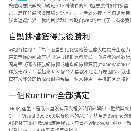
軟體就要照微軟的規矩，呼叫他們的API還要應付他們多蟲
己只是在替微軟做市場研究。」』，看到這裡，ㄚ琪還頗自豪
候重返資訊界，我的目標就已經朝向web的程式了，看來
自動排檔獲得最後勝利
這裡有提到：『為什麼自動化記憶體管理能大幅提升生產力？
這表示你的函數可以回傳很複雜資料型態，而這樣的函數能讓
間寫程式碼去釋放記憶體或追查記憶體漏洞(memory lea
釋放乾淨。』看起來Java會令人喜歡不是沒有原因的，我
檔在大部分的情況都很適合每一個人使用，手排的有比較難
一個Runtime全部搞定
.Net的產生，是我一直沒有深入投入時間來學的，雖然微軟
C++、Visual Basic 6.0以及原本的ASP，甚至是Bo
ASP.NET來開發web應用程式，只會在Windows伺服器上
以看出來，web應用程式要當道了。