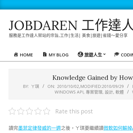
Skip
to
content
JOBDAREN 工作達
服務是工作達人架站的宗旨,工作|生活| 美食|旅遊|省錢～愛分享
HOME
MY BLOG
旅遊人生
COD
Primary
Navigation
Menu
Knowledge Gained by How 
BY:
ㄚ琪
ON:
2010/10/02
,MODIFIED:
2010/09/29
WINDOWS API
,
專案管理
,
設計
,
軟體
Rate this post
讀完
墨菲定律發威的一週
之後，ㄚ琪要繼續讀
微軟如何輸掉A