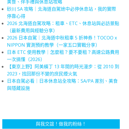
美食、伴手禮與休息站攻略
砂川 SA 攻略｜北海道自駕途中必停休息站，我的實際
停靠心得
2026 北海道自駕攻略：租車、ETC、休息站與必訪景點
（最新費用與經驗分享）
2026 日本自駕｜北海道中秋租車 5 折神券！TOCOO x
NIPPON 實測預約教學（一家五口實戰分享）
日本 ETC 使用教學｜怎麼租？要不要租？高速公路費用
一次搞懂（2026）
【東京上野】阿美橫丁 13 年間的時光漫步：從 2010 到
2023，找回那份不變的庶民煙火氣
日本自駕必看｜日本休息站全攻略：SA/PA 差別、美食
與隱藏設施
與我交誼！做我的粉絲！