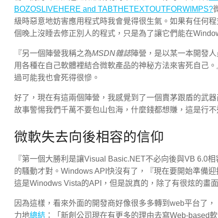
BOZOSLIVEHERE and TABTHETEXTOUTFORWIMPS?
級時惡意地妨害應用程式時我會覺得很生氣。如果有任何程式不
個晚上沒睡去修正別人的程式，只是為了讓它們能在Window
『另一個陣營我稱之為
MSDN雜誌
陣營，是以某一本開發人
用各種在自己軟體裡結合微軟產品的神秘方法來害死自己。
過可能我也會死得很慘。
好了，現在有這兩個陣營，我感覺到了一個賣茅跟盾的武器
故事警惕我們千萬不要包山包海，什麼錢都想賺，這是行不通的，
微軟失去向後相容的信仰
『第一個大勝利是讓Visual Basic.NET不必向後與V
的騷動才對。Windows API快沒有了，『現在要開始準備迎
這是Winodws Vista的API，但是說真的，除了有很
因為這樣，看來外面的開發商好像很多多轉到web平台了，『在dotc
力地
總結
：「新創公司現在有更多的理由去寫Web-bas