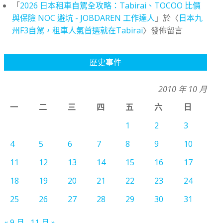
「
2026 日本租車自駕全攻略：Tabirai、TOCOO 比價
與保險 NOC 避坑 - JOBDAREN 工作達人
」於〈
日本九
州F3自駕，租車人氣首選就在Tabirai
〉發佈留言
歷史事件
2010 年 10 月
一
二
三
四
五
六
日
1
2
3
4
5
6
7
8
9
10
11
12
13
14
15
16
17
18
19
20
21
22
23
24
25
26
27
28
29
30
31
« 9 月
11 月 »