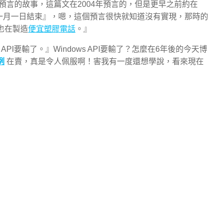
言的故事，這篇文在2004年預言的，但是更早之前約在
在2000年一月一日結束』，嗯，這個預言很快就知道沒有實現，那時的
也在製造
便宜塑膠電話
。』
PI要輸了。』Windows API要輸了？怎麼在6年後的今天博
例
在賣，真是令人佩服啊！害我有一度還想學說，看來現在