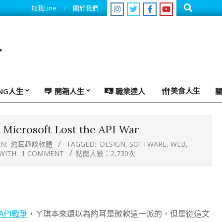
Search
加我Line
關於我們
人
美食人生
ING人生
開箱人生
職業達人
Microsoft Lost the API War
IN:
約耳趣談軟體
TAGGED:
DESIGN
,
SOFTWARE
,
WEB
,
WITH:
1 COMMENT
點閱人數：2,730次
PI戰爭
，ㄚ琪本來還以為約耳是微軟這一派的，但是從這文