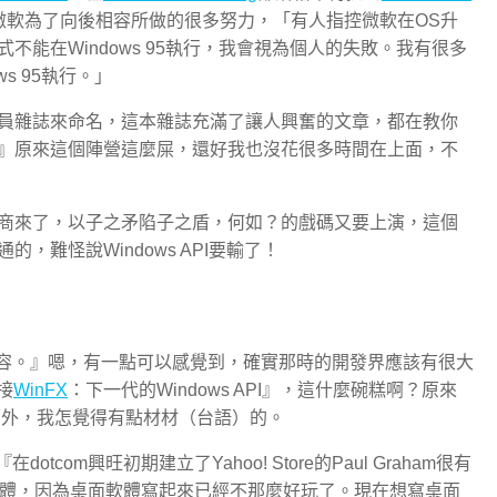
微軟為了向後相容所做的很多努力，「有人指控微軟在OS升
能在Windows 95執行，我會視為個人的失敗。我有很多
s 95執行。」
員雜誌來命名，這本雜誌充滿了讓人興奮的文章，都在教你
』原來這個陣營這麼屎，還好我也沒花很多時間在上面，不
商來了，以子之矛陷子之盾，何如？的戲碼又要上演，這個
難怪說Windows API要輸了！
B 6.0相容。』嗯，有一點可以感覺到，確實那時的開發界應該有很大
接
WinFX
：下一代的Windows API』，這什麼碗糕啊？原來
炫的畫面外，我怎覺得有點材材（台語）的。
om興旺初期建立了Yahoo! Store的Paul Graham很有
ed軟體，因為桌面軟體寫起來已經不那麼好玩了。現在想寫桌面