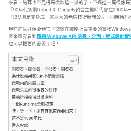
來看，約耳也不見得是微軟這一派的了，不過這一篇很像是預
『90年代初期Robert X. Cringely預言主機時代會
『IBM則是變身成一家巨大的老牌技術顧問公司，同時恰巧
現在約耳好像要預言『微軟在戰略上最重要的寶物Windows A
客來還有看到
精通 Windows API 函數、介面、程式設計實
也可以把舊的書丟了吧！
本文目錄
開發者、開發者、開發者、開發者
為什麼蘋果和Sun不能賣電腦
微軟內的兩股力量
微軟失去向後相容的信仰
自動排檔獲得最後勝利
一個Runtime全部搞定
噢，等一下，還有其他東西要出來！
這不是1990年代
進入Web