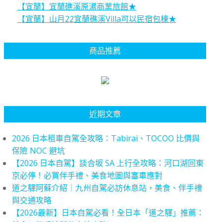
【宜蘭】宜蘭礁溪原湯商業旅館★
【宜蘭】山月22宜蘭礁溪Villa可以民宿包棟★
商品推薦
近期文章
2026 日本租車自駕全攻略：Tabirai、TOCOO 比價與
保險 NOC 避坑
【2026 日本自駕】談合坂 SA 上行全攻略：河口湖回東
京必停！必買伴手禮、美食地圖與塞車應對
道之驛阿蘇介紹｜九州自駕必訪休息站，美食、伴手禮
與交通攻略
【2026最新】日本自駕必看！全日本「道之驛」推薦：