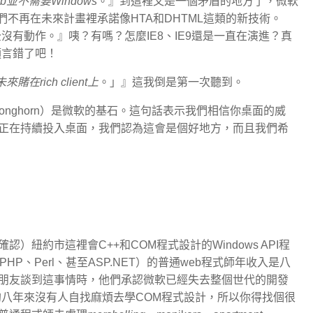
b並不需要Windows
。』到這裡又是一個矛盾的地方了，微軟
『他們不再在未來計畫裡承諾像HTA和DHTML這類的新技術。
似乎完全沒有動作。』咦？有嗎？怎麼IE8、IE9還是一直在演進？真
點預言錯了吧！
在rich client上
。」』這我倒是第一次聽到。
有Longhorn）是微軟的基石。這句話表示我們相信你桌面的威
正在持續投入桌面，我們認為這會是個好地方，而且我們希
紐約市這裡會C++和COM程式設計的Windows API程
P、Perl、甚至ASP.NET）的普通web程式師年收入是八
朋友談到這事情時，他們承認微軟已經失去整個世代的開發
約八年來沒有人自找麻煩去學COM程式設計，所以你得找個很