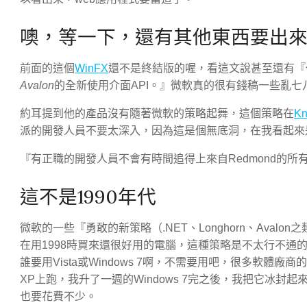
噢，等一下，還有其他東西要出
前面的這個
WinFX
還不是終結版的喔，看這文說甚至還有『
Avalon
的全新使用介面API。』微軟真的很有錢稿一些亂
約耳提到他的產品沒有隨著微軟的策略起舞，這個策略在
Kn
派的開發人員不要太深入，因為這是個無底洞，在我看起來
『有正職的開發人員不會有時間追得上來自Redmond的所
這不是1990年代
微軟的一些『勇敢的新策略（.NET、Longhorn、Avalo
在用1998時買來還很好用的電腦，這種策略是不太行不通的。
誰要用Vista或Windows 7啊，不需要用吧，很多軟體廠
XP上跑，我升了一週的Windows 7完之後，我把它冰
也要花費不少。