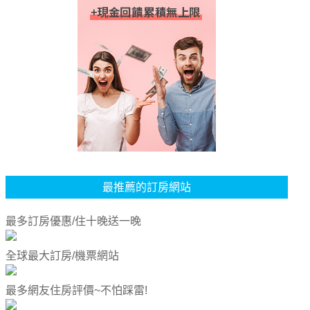
最推薦的訂房網站
最多訂房優惠/住十晚送一晚
全球最大訂房/機票網站
最多網友住房評價~不怕踩雷!