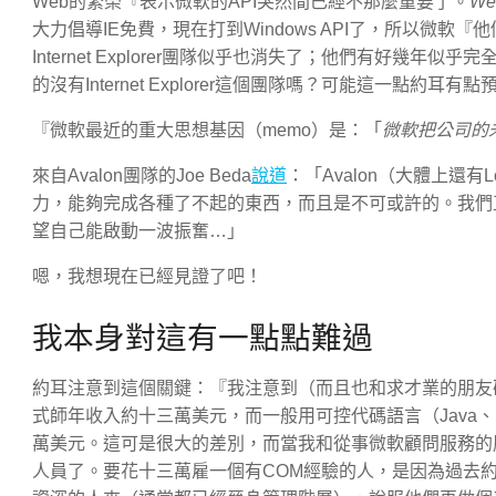
Web的繁榮『表示微軟的API突然間已經不那麼重要了。
We
大力倡導IE免費，現在打到Windows API了，所以微軟
Internet Explorer團隊似乎也消失了；他們有好幾年
的沒有Internet Explorer這個團隊嗎？可能這一點約耳有
『微軟最近的重大思想基因（memo）是：「
微軟把公司的未來賭
來自Avalon團隊的Joe Beda
說道
：「Avalon（大體上還
力，能夠完成各種了不起的東西，而且是不可或許的。我們
望自己能啟動一波振奮…」
嗯，我想現在已經見證了吧！
我本身對這有一點點難過
約耳注意到這個關鍵：『我注意到（而且也和求才業的朋友確認）
式師年收入約十三萬美元，而一般用可控代碼語言（Java、PH
萬美元。這可是很大的差別，而當我和從事微軟顧問服務的
人員了。要花十三萬雇一個有COM經驗的人，是因為過去