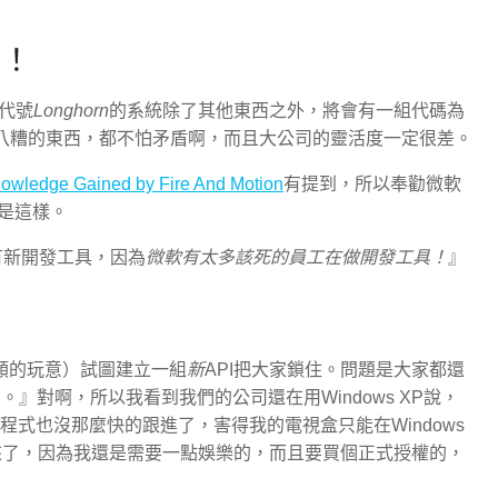
來！
代號
Longhorn
的系統除了其他東西之外，將會有一組代碼為
七八糟的東西，都不怕矛盾啊，而且大公司的靈活度一定很差。
owledge Gained by Fire And Motion
有提到，所以奉勸微軟
是這樣。
有新開發工具，因為
微軟有太多該死的員工在做開發工具！
』
n之類的玩意）試圖建立一組
新
API把大家鎖住。問題是大家都還
』對啊，所以我看到我們的公司還在用Windows XP說，
商的程式也沒那麼快的跟進了，害得我的電視盒只能在Windows
封起來了，因為我還是需要一點娛樂的，而且要買個正式授權的，